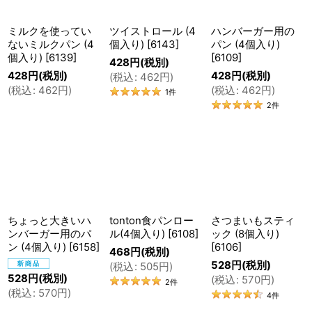
ミルクを使ってい
ツイストロール (4
ハンバーガー用の
ないミルクパン (4
個入り)
[
6143
]
パン (4個入り)
個入り)
[
6139
]
[
6109
]
428
円
(税別)
428
円
(税別)
428
円
(税別)
(
税込
:
462
円
)
(
税込
:
462
円
)
(
税込
:
462
円
)
1
件
2
件
ちょっと大きいハ
tonton食パンロー
さつまいもスティ
ンバーガー用のパ
ル(4個入り)
[
6108
]
ック (8個入り)
こうして、コッペパン、クロワッサン、と、卵乳不使
ン (4個入り)
[
6158
]
[
6106
]
468
円
(税別)
用のパンをつくってきて早15年。
528
円
(税別)
(
税込
:
505
円
)
528
円
(税別)
(
税込
:
570
円
)
2
件
アレルギー対応のパンを望まれるお客様はご近所さん
(
税込
:
570
円
)
4
件
のみならず、市外、県外へとその輪は広がってゆき、