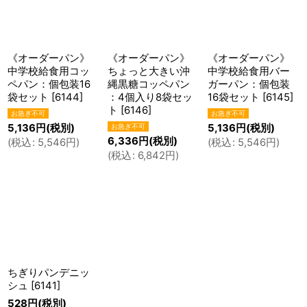
《オーダーパン》
《オーダーパン》
《オーダーパン》
中学校給食用コッ
ちょっと大きい沖
中学校給食用バー
ペパン：個包装16
縄黒糖コッペパン
ガーパン：個包装
袋セット
[
6144
]
：4個入り8袋セッ
16袋セット
[
6145
]
ト
[
6146
]
5,136
円
(税別)
5,136
円
(税別)
6,336
円
(税別)
(
税込
:
5,546
円
)
(
税込
:
5,546
円
)
(
税込
:
6,842
円
)
ちぎりパンデニッ
シュ
[
6141
]
528
円
(税別)