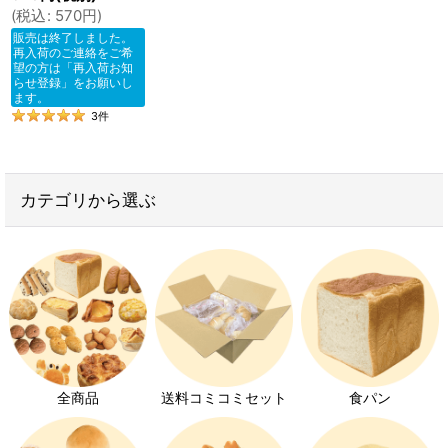
(
税込
:
570
円
)
販売は終了しました。
再入荷のご連絡をご希
望の方は「再入荷お知
らせ登録」をお願いし
ます。
3
件
カテゴリから選ぶ
全商品
送料コミコミセット
食パン