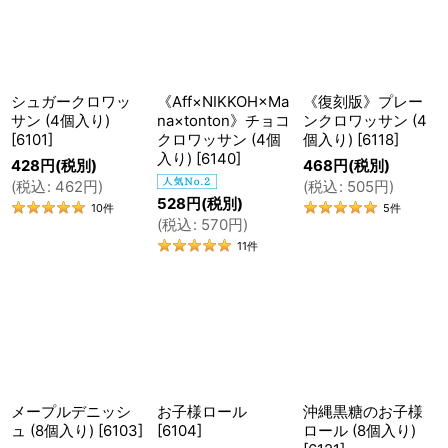
ら、ある日ご依頼を受けました。
並び順
:
それまで卵乳不使用のパンをつくってくれていたパン
屋さんが閉業するため、やむなくトントンにこられた
絞り込む
シュガークロワッ
《Aff×NIKKOH×Ma
《復刻版》プレー
とのこと。
サン (4個入り)
na×tonton》チョコ
ンクロワッサン (4
[
6101
]
クロワッサン (4個
個入り)
[
6118
]
これが、アレルギー対応のパン屋としてのトントンの
入り)
[
6140
]
428
円
(税別)
468
円
(税別)
第一歩でした。
(
税込
:
462
円
)
(
税込
:
505
円
)
528
円
(税別)
10
件
5
件
(
税込
:
570
円
)
11
件
🍞 暗中模索 試行錯誤
パンは、そのレシピが日本に広まった頃から、卵と乳
製品を入れるのが基本の作り方。
これらを入れずにパンをつくることは、想像以上に難
メープルデニッシ
お子様ロール
沖縄黒糖のお子様
題でした。
ュ (8個入り)
[
6103
]
[
6104
]
ロール (8個入り)