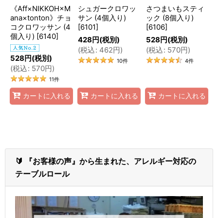
《Aff×NIKKOH×M
シュガークロワッ
さつまいもスティ
ana×tonton》チョ
サン (4個入り)
ック (8個入り)
コクロワッサン (4
[
6101
]
[
6106
]
個入り)
[
6140
]
428
円
(税別)
528
円
(税別)
(
税込
:
462
円
)
(
税込
:
570
円
)
528
円
(税別)
10
件
4
件
(
税込
:
570
円
)
11
件
カートに入れる
カートに入れる
カートに入れる
🔰 『お客様の声』から生まれた、アレルギー対応の
テーブルロール