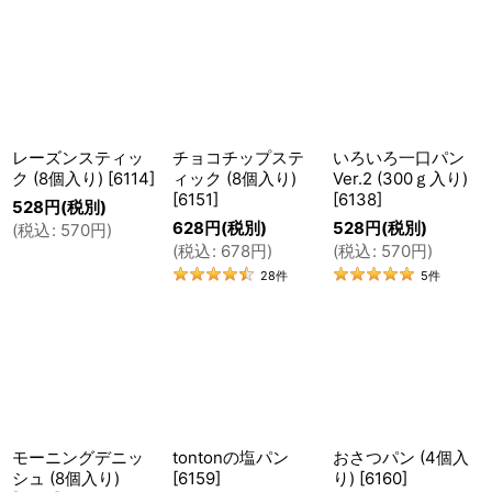
これまでに40種類近いテーブルロールを開発してき
ました。
現在、テーブルロールの品揃えは20種類以上。
レーズンスティッ
チョコチップステ
いろいろ一口パン
ク (8個入り)
[
6114
]
ィック (8個入り)
Ver.2 (300ｇ入り)
サンドイッチにぴったりのプレーンクロワッサンや、
[
6151
]
[
6138
]
528
円
(税別)
アレルギー対応のチョコレートを使ったチョコチップ
628
円
(税別)
528
円
(税別)
(
税込
:
570
円
)
スティック、チョコクロワッサンなど、バリエーショ
(
税込
:
678
円
)
(
税込
:
570
円
)
28
件
5
件
ンも当初より格段に増えました。
そのほとんどが『店チョが作りたいパン』ではなく
『お客様からご要望があったパン』ばかり。
トントンのパンは、『お客様の声』からできていると
モーニングデニッ
tontonの塩パン
おさつパン (4個入
言っても過言ではありません。
シュ (8個入り)
[
6159
]
り)
[
6160
]