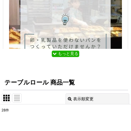
もっと見る
テーブルロール 商品一覧
表示順変更
閉じる
「卵と乳製品を使っていないコッペパンをつくってい
28
件
表示数
:
ただけませんか？」
ご近所で顔なじみだったちなみちゃんのお母さんか
在庫あり