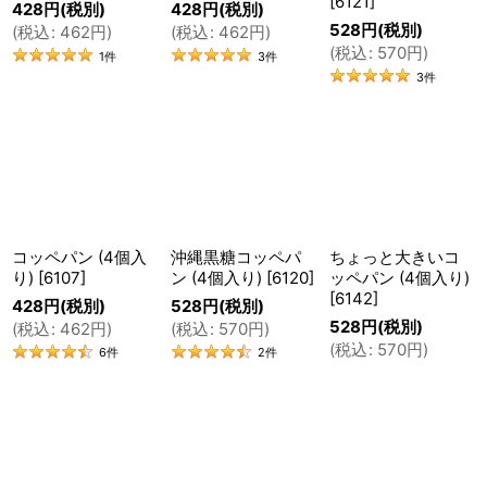
[
6121
]
428
円
(税別)
428
円
(税別)
528
円
(税別)
(
税込
:
462
円
)
(
税込
:
462
円
)
(
税込
:
570
円
)
1
件
3
件
なんとか卵乳不使用の生地を完成させ、手捏ねで焼き
3
件
上げたコッペパン。
ちなみちゃんの「フワフワで美味しい！！」という笑
顔は、今でも忘れられません。
「今度はクロワッサンが食べてみたい！」というちな
みちゃんのリクエストに応え、次は、バターを使わな
コッペパン (4個入
沖縄黒糖コッペパ
ちょっと大きいコ
いクロワッサンに挑戦することになりました。
り)
[
6107
]
ン (4個入り)
[
6120
]
ッペパン (4個入り)
[
6142
]
428
円
(税別)
528
円
(税別)
528
円
(税別)
(
税込
:
462
円
)
(
税込
:
570
円
)
(
税込
:
570
円
)
6
件
2
件
🍞 現在その数20種類以上