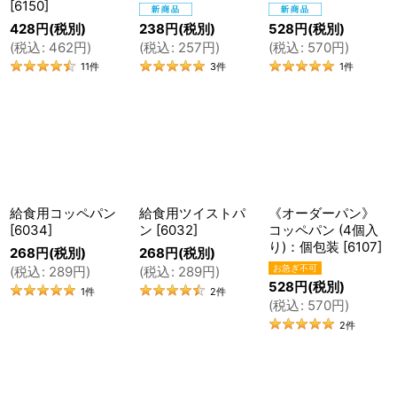
[
6150
]
428
円
(税別)
238
円
(税別)
528
円
(税別)
(
税込
:
462
円
)
(
税込
:
257
円
)
(
税込
:
570
円
)
11
件
3
件
1
件
アレルギー対応のテーブルロール
卵・牛乳・ナッツ不使用のテーブルロールを買うならココ！
一口サイズ・卵乳不使用のテーブルロールはおやつにとって
も便利。累計300万個の販売実績。卵乳ナッツを持ち込まな
いアレルギー専用のパン工場で製造。アレルギーの子供がみ
んなと同じものを食べられる、笑顔になれる商品をお届けし
給食用コッペパン
給食用ツイストパ
《オーダーパン》
ます。
[
6034
]
ン
[
6032
]
コッペパン (4個入
り)：個包装
[
6107
]
268
円
(税別)
268
円
(税別)
(
税込
:
289
円
)
(
税込
:
289
円
)
528
円
(税別)
1
件
2
件
(
税込
:
570
円
)
2
件