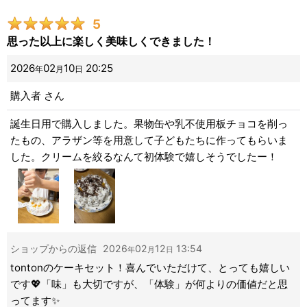
5
思った以上に楽しく美味しくできました！
2026
02
10
20:25
年
月
日
購入者
さん
誕生日用で購入しました。果物缶や乳不使用板チョコを削っ
たもの、アラザン等を用意して子どもたちに作ってもらいま
した。クリームを絞るなんて初体験で嬉しそうでしたー！
ショップからの返信
2026
02
12
13:54
年
月
日
tontonのケーキセット！喜んでいただけて、とっても嬉しい
です💖「味」も大切ですが、「体験」が何よりの価値だと思
ってます✨