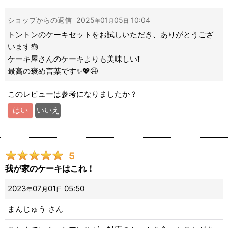
べ、また食べたいと言っていました。
ショップからの返信
2025
01
05
10:04
年
月
日
ありがとうございました！
トントンのケーキセットをお試しいただき、ありがとうござ
います🎂
ケーキ屋さんのケーキよりも美味しい❗️
最高の褒め言葉です✨💖😆
このレビューは参考になりましたか？
はい
いいえ
5
我が家のケーキはこれ！
2023
07
01
05:50
年
月
日
まんじゅう
さん