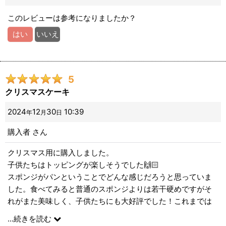
このレビューは参考になりましたか？
はい
いいえ
5
クリスマスケーキ
2024
12
30
10:39
年
月
日
購入者
さん
クリスマス用に購入しました。
子供たちはトッピングが楽しそうでした🙌🏻
スポンジがパンということでどんな感じだろうと思っていま
した。食べてみると普通のスポンジよりは若干硬めですがそ
れがまた美味しく、子供たちにも大好評でした！これまでは
某ケーキ屋さんのアレルギー対応のものを購入していました
...
続きを読む
が、3口ほど食べて「もういらない」という息子がばくばく食