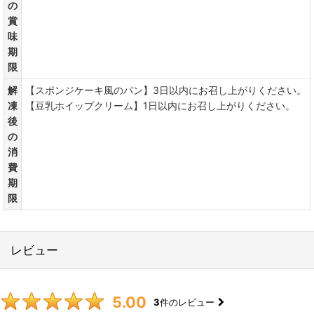
の
賞
味
期
限
解
【スポンジケーキ風のパン】3日以内にお召し上がりください。
凍
【豆乳ホイップクリーム】1日以内にお召し上がりください。
後
の
消
費
期
限
レビュー
5.00
3
件のレビュー