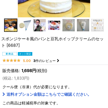
スポンジケーキ風のパンと豆乳ホイップクリームのセッ
ト
[
6687
]
3
件のレビュー
5.00
販売価格
:
1,698
円
(税別)
(
税込
:
1,833
円
)
クール便（冷凍）
代が必要になります。
送料オプション金額はこちらでご確認ください。
この商品は軽減税率の対象です。