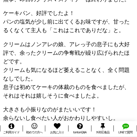
ケーキパン、好評でしたよ！
パンの塩気が少し前に出てくるお味ですが、甘った
るくなくて主人も「これはこれでありだな」と。
クリームはノンアレの娘、アレっ子の息子にも大好
評で、余ったクリームの争奪戦が繰り広げられたほ
どです。
クリームも気になるほど萎えることなく、全く問題
なしでした。
息子は初めてケーキの体裁のものを食べましたが、
それはそれは嬉しそうに食べましたよ。
大きさも小振りなのがまたいいです！
余らないし食べたい人がおかわりしやすいし。
この商品をクリスマスに間に合わせてくれて心から
ご利用ガイド
初めての方へ
お気に入り
tontonQ&A
ｱﾚ対応食品
LINEで質問
感謝します！