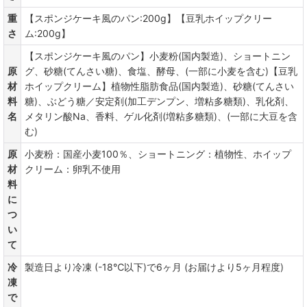
重
【スポンジケーキ風のパン:200g】【豆乳ホイップクリー
さ
ム:200g】
【スポンジケーキ風のパン】小麦粉(国内製造)、ショートニン
原
グ、砂糖(てんさい糖)、食塩、酵母、(一部に小麦を含む)【豆乳
材
ホイップクリーム】植物性脂肪食品(国内製造)、砂糖(てんさい
料
糖)、ぶどう糖／安定剤(加工デンプン、増粘多糖類)、乳化剤、
名
メタリン酸Na、香料、ゲル化剤(増粘多糖類)、(一部に大豆を含
む)
原
小麦粉：国産小麦100％、ショートニング：植物性、ホイップ
材
クリーム：卵乳不使用
料
に
つ
い
て
冷
製造日より冷凍 (-18℃以下)で6ヶ月 (お届けより5ヶ月程度)
凍
で