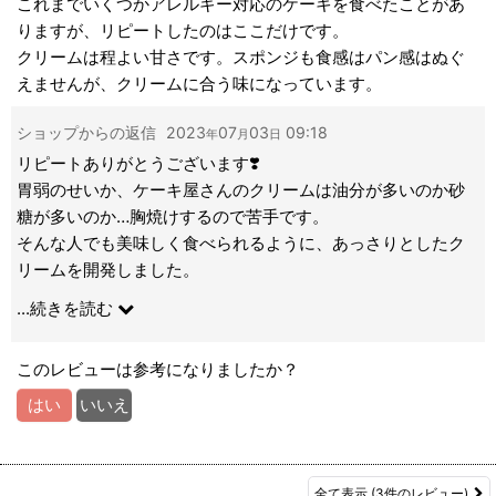
これまでいくつかアレルギー対応のケーキを食べたことがあ
りますが、リピートしたのはここだけです。
クリームは程よい甘さです。スポンジも食感はパン感はぬぐ
えませんが、クリームに合う味になっています。
ショップからの返信
2023
07
03
09:18
年
月
日
リピートありがとうございます❣️
胃弱のせいか、ケーキ屋さんのクリームは油分が多いのか砂
糖が多いのか…胸焼けするので苦手です。
そんな人でも美味しく食べられるように、あっさりとしたク
リームを開発しました。
他のパンにもよく合いますので、お試しください💖
...
続きを読む
このレビューは参考になりましたか？
はい
いいえ
全て表示
(3件のレビュー)