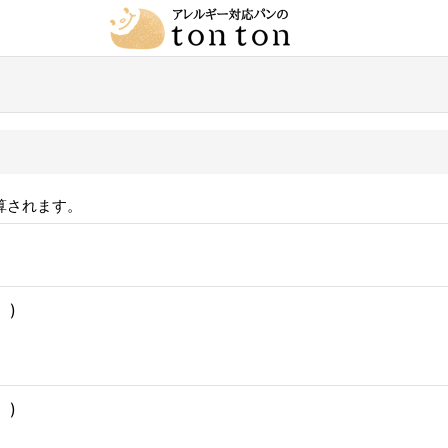
算されます。
。)
。)