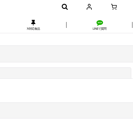
ｱﾚ対応食品
LINEで質問
閉じる