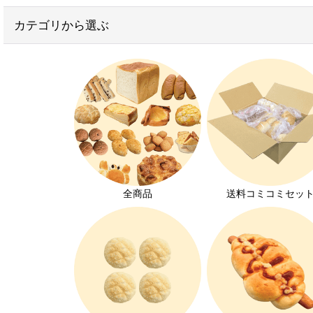
お得なセット
カテゴリから選ぶ
子供が喜ぶお菓子
学校給食用パン
おかずパン
無添加パン
ヴィーガンパン
離乳食におすすめのパン
全商品
送料コミコミセッ
お家でパン屋さん
大豆アレルギー対応
オーダーパン
メロンパン特集