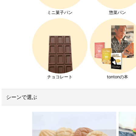
コッペパン特集
ミニ菓子パン
惣菜パン
クロワッサン特集
キユーピーエッグケア特集
みんなの食卓ロースハム特集
ホイップクリーム特集
チョコレート
tontonの本
チョコレート特集
いちご特集
シーンで選ぶ
発芽玄米パン特集