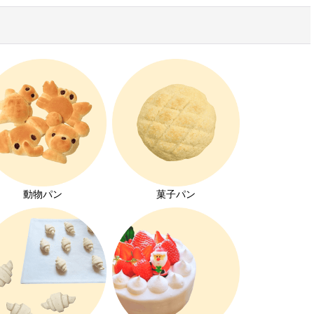
動物パン
菓子パン