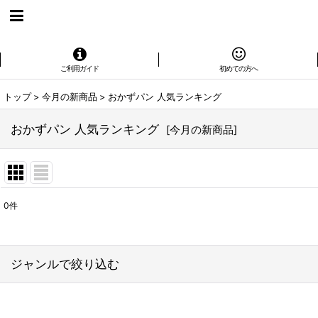
ご利用ガイド
初めての方へ
トップ
>
今月の新商品
>
おかずパン 人気ランキング
おかずパン 人気ランキング
[
今月の新商品
]
0
件
表示数
:
在庫あり
ジャンルで絞り込む
並び順
: