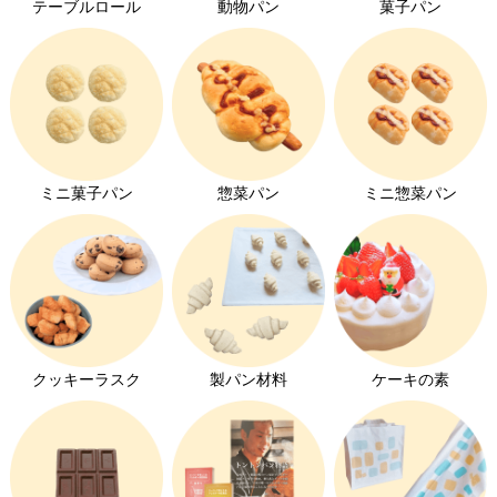
オーダーパン
テーブルロール
動物パン
菓子パン
メロンパン特集
コッペパン特集
クロワッサン特集
ミニ菓子パン
惣菜パン
ミニ惣菜パン
キユーピーエッグケア特集
みんなの食卓ロースハム特集
マヨネーズの卵は加熱殺菌されていますが、サルモネ
ホイップクリーム特集
ラ菌を対象とした低温殺菌のため、卵のアレルゲンが
チョコレート特集
変化するほどの加熱ではないそうです。
クッキーラスク
製パン材料
ケーキの素
いちご特集
キユーピーマヨネーズの製品情報にも
発芽玄米パン特集
卵は低温殺菌していますが、アレルゲン性は生
卵と同等とお考えください。