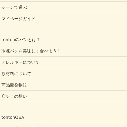
シーンで選ぶ
しかし、内閣府が行ったアンケートや調査などで、
「『マヨネーズ＝卵』であることを知っている前提の
マイページガイド
アレルギー表示はやめた方がいい」という意見が多数
出されました。
tontonのパンとは？
当たり前のことですが、マヨネーズの原材料が卵であ
冷凍パンを美味しく食べよう！
ることを知らない人もいます。
アレルギーについて
世の中には、知ってるようで知らないことって結構あ
るものです。
原材料について
商品開発物語
「脱脂粉乳」が乳製品であること、「グルテン」が小
店チョの想い
麦成分であること、「カゼイン」が乳成分であるこ
と、「枝豆」が大豆であること…。
tontonQ&A
知ってる人は知っている、けど知らない人は知らない