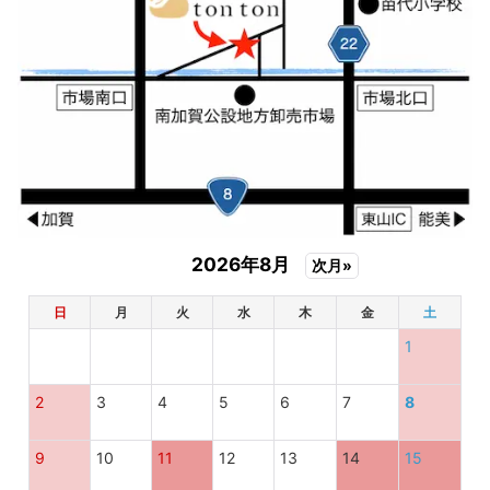
ズは、「マヨネーズ（大豆を含む）」という表記にな
ってしまうのです。
めっっっちゃわかりにくい！
これじゃ卵を使ってないみたいじゃん！
2026年8月
次月»
でも、これが法律で決められたことに則って正式に許
可された表示だったのですから…。
日
月
火
水
木
金
土
1
このことだけとって見ても、2010年代初頭のアレル
ギー対応事情がどれほどのものだったかがうかがえま
2
3
4
5
6
7
8
す。
9
10
11
12
13
14
15