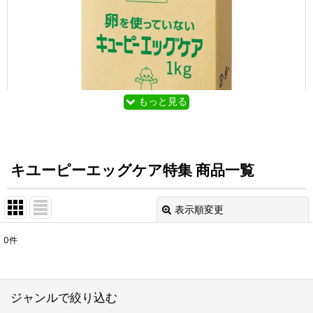
もっと見る
キユーピーエッグケア特集 商品一覧
表示順変更
閉じる
卵を使った食品の代表格のマヨネーズ。
0
件
今では、卵を使わないマヨネーズタイプドレッシング
表示数
:
も種類が増えてきて、スーパーでも手に入りやすくな
っていますね。
在庫あり
ジャンルで絞り込む