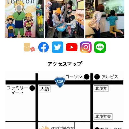
決めていた、というものです。
その代表例が、このマヨネーズでした。
特定加工食品とは、表記として特定原材料名ま
たは代替表記を含まないが、一般的に特定原材
料等を含むことが予測できると考えられてきた
アクセスマップ
ものをいいます。（消費者庁『新しい食品表示
制度』より）
つまり、「マヨネーズに卵を使っていることはみなさ
んご存知だろうから、アレルゲンとして表示するのは
そのほかのものだけでよい」という、なんとも不親切
なもの。
その結果、原材料に卵と大豆を使用しているマヨネー