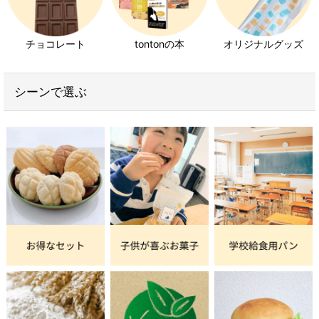
とあります。
チョコレート
tontonの本
オリジナルグッズ
なので、「オボムコイド」に反応して「オボアルブミ
ン」は大丈夫な人でも、マヨネーズは避けた方が良い
シーンで選ぶ
ということですね。
また、原材料に「卵黄」とだけ書かれている場合で
も、卵白と卵黄を完全に分離させることは難しいた
め、卵白が含まれることになります。
そのため、アレルゲンが含まれる卵白を除いた卵黄だ
け使用している場合でも、アレルゲン情報に「卵」と
書かれています。