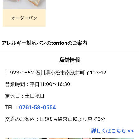
ほんの10〜15年ほど前までは、アレルギー表示やア
レルギー対応に対する理解度はメーカーや店舗によっ
てまちまちで、それぞれ人の認識には大きな差があり
アレルギー対応パンのtontonのご案内
ました。
その頃のアレルギー表示はどうなっていたかという
店舗情報
と、『特定加工食品』というものが設定されていまし
〒923-0852 石川県小松市南浅井町イ103-12
た。
営業時間：平日11:00〜16:30
定休日：土日祝日
これはどんなものかというと、
TEL：
0761-58-0554
「この食品にこのアレルゲンが使われていることは、
交通のご案内：国道8号線東山ICより車で3分
みなさんご存知ですよね」
詳しくはこちら >>
と、『消費者が知っている前提』でアレルギー表示を