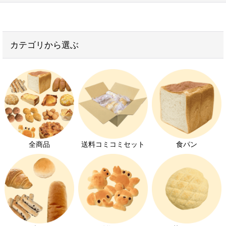
並び順
:
トントンではずっと『キユーピーエッグケア』を使っ
お得なセット
絞り込む
ています。
カテゴリから選ぶ
子供が喜ぶお菓子
惣菜パンの開発をするときにいろいろと卵不使用マヨ
ドレッシングを試しましたが、当時からこのキユーピ
学校給食用パン
ーエッグケアがダントツにおいしかったのです。
おかずパン
無添加パン
🥚 マヨネーズのアレルゲン
ヴィーガンパン
全商品
送料コミコミセット
食パン
離乳食におすすめのパン
お家でパン屋さん
大豆アレルギー対応