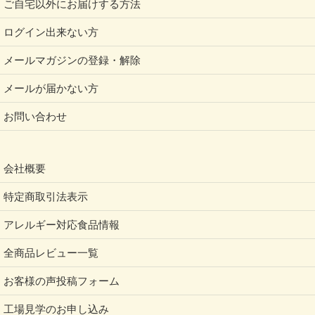
ご自宅以外にお届けする方法
こと。
ログイン出来ない方
たまたまその知識を持っている人が「これくらいジョ
ーシキでしょ！」という姿勢でいることって、誰にと
メールマガジンの登録・解除
ってもメリットはありませんよね。
メールが届かない方
お問い合わせ
「みんな知っているかもしれないけど、念の為に伝え
るね」という、知らない人を基調としたやり方の方
会社概要
が、親切であたたかいと感じると思います。
特定商取引法表示
単純に「マヨネーズ（大豆を含む）」が紛らわしくて
わかりにくすぎる説もありますが…。
アレルギー対応食品情報
全商品レビュー一覧
そんな声もあって、この『特定加工食品』という制度
お客様の声投稿フォーム
は平成27年（2015年）、食品表示法の施行とともに
工場見学のお申し込み
廃止されました。