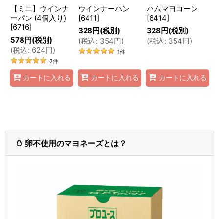
【ミニ】ウインナ
ウインナーパン
ハムマヨコーン
ーパン (4個入り)
[
6411
]
[
6414
]
[
6716
]
328
円
(税別)
328
円
(税別)
578
円
(税別)
(
税込
:
354
円
)
(
税込
:
354
円
)
(
税込
:
624
円
)
1
件
2
件
カートに入れる
カートに入れる
カートに入れる
🥚 卵不使用のマヨネーズとは？