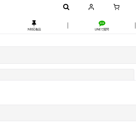
ｱﾚ対応食品
LINEで質問
閉じる