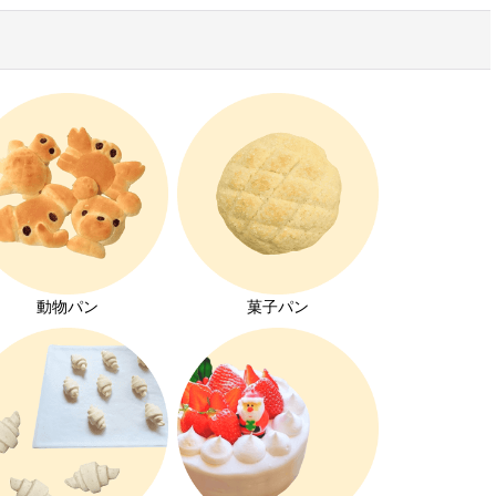
動物パン
菓子パン