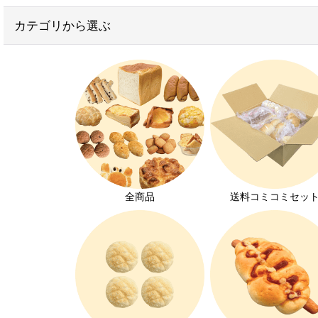
お得なセット
カテゴリから選ぶ
子供が喜ぶお菓子
学校給食用パン
おかずパン
無添加パン
ヴィーガンパン
離乳食におすすめのパン
全商品
送料コミコミセッ
お家でパン屋さん
大豆アレルギー対応
オーダーパン
メロンパン特集