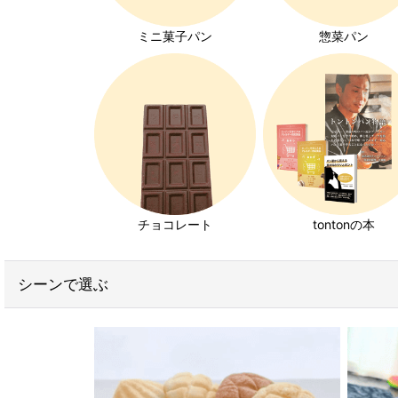
コッペパン特集
ミニ菓子パン
惣菜パン
クロワッサン特集
キユーピーエッグケア特集
みんなの食卓ロースハム特集
ホイップクリーム特集
チョコレート
tontonの本
チョコレート特集
いちご特集
シーンで選ぶ
発芽玄米パン特集