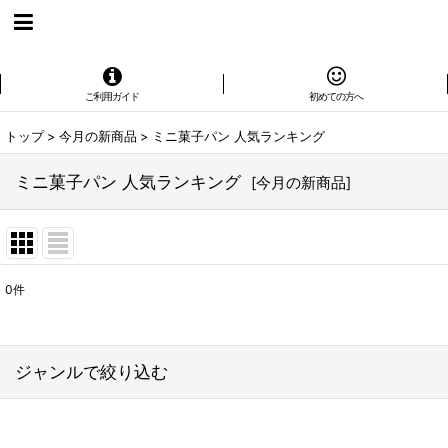
ご利用ガイド
初めての方へ
トップ
>
今月の新商品
>
ミニ菓子パン 人気ランキング
ミニ菓子パン 人気ランキング
[
今月の新商品
]
0
件
表示数
:
在庫あり
ジャンルで絞り込む
並び順
: