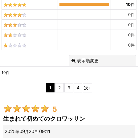
10
件
0
件
0
件
0
件
0
件
表示順変更
閉じる
10
件
レビュー検索
:
1
2
3
4
次
»
期間
:
5
画像
:
生まれて初めてのクロワッサン
星の数
:
2025
09
20
09:11
年
月
日