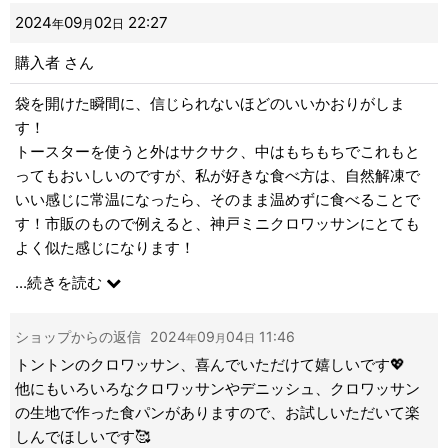
2024
09
02
22:27
年
月
日
購入者
さん
袋を開けた瞬間に、信じられないほどのいいかおりがしま
す！
トースターを使うと外はサクサク、中はもちもちでこれもと
ってもおいしいのですが、私が好きな食べ方は、自然解凍で
いい感じに常温になったら、そのまま温めずに食べることで
す！市販のもので例えると、神戸ミニクロワッサンにとても
よく似た感じになります！
神戸ミニクロワッサンが大好きだったのですが、年々アレル
...
続きを読む
ギーがひどくなり食べられなくなりました。ですので、トン
トンさんのこのクロワッサンに出会えてとても嬉しいです
ショップからの返信
2024
09
04
11:46
年
月
日
し、トントンさんの数あるパンの中でもこれが特に大好きで
トントンのクロワッサン、喜んでいただけて嬉しいです💖
す！
他にもいろいろなクロワッサンやデニッシュ、クロワッサン
の生地で作った食パンがありますので、お試しいただいて楽
しんでほしいです🥰