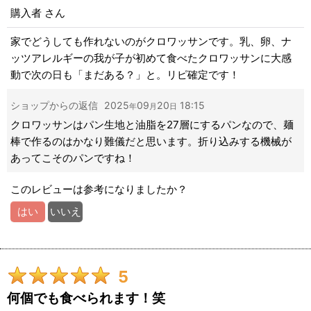
購入者
さん
並び順
:
家でどうしても作れないのがクロワッサンです。乳、卵、ナ
絞り込む
ッツアレルギーの我が子が初めて食べたクロワッサンに大感
動で次の日も「まだある？」と。リピ確定です！
ショップからの返信
2025
09
20
18:15
年
月
日
クロワッサンはパン生地と油脂を27層にするパンなので、麺
棒で作るのはかなり難儀だと思います。折り込みする機械が
あってこそのパンですね！
このレビューは参考になりましたか？
はい
いいえ
5
何個でも食べられます！笑