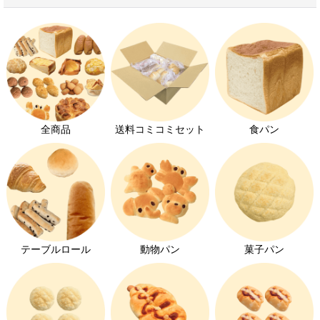
学校給食用パン
おかずパン
無添加パン
ヴィーガンパン
全商品
送料コミコミセット
食パン
離乳食におすすめのパン
お家でパン屋さん
大豆アレルギー対応
オーダーパン
テーブルロール
動物パン
菓子パン
メロンパン特集
コッペパン特集