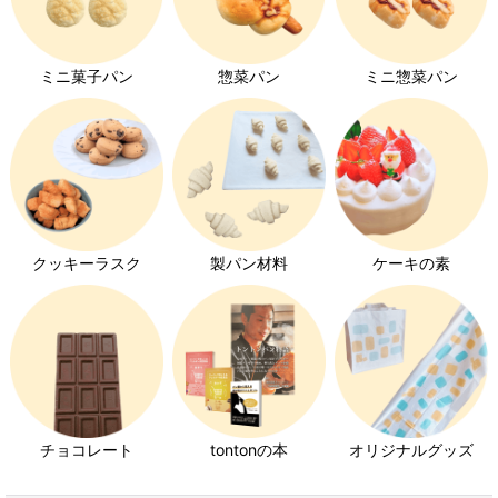
クロワッサン特集
ミニ菓子パン
惣菜パン
ミニ惣菜パン
キユーピーエッグケア特集
みんなの食卓ロースハム特集
ホイップクリーム特集
チョコレート特集
クッキーラスク
製パン材料
ケーキの素
いちご特集
発芽玄米パン特集
チョコレート
tontonの本
オリジナルグッズ