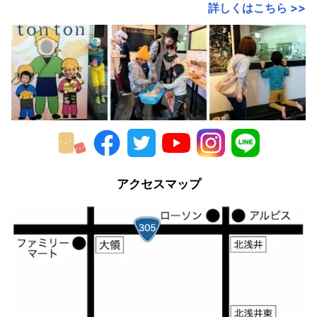
詳しくはこちら >>
カカオの樹の学名は『テオブロマ・カカオ
（Theobroma Cacao）』。
アクセスマップ
『テオブロマ』とはギリシャ語で『神様の食べ物』と
いう意味です。
カカオ豆はたいへん貴重だったため、チョコレートド
リンクを飲めたのは王族や戦士など身分の高い人間だ
けだったといわれます。