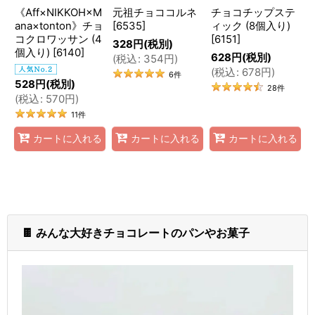
《Aff×NIKKOH×M
元祖チョココルネ
チョコチップステ
ana×tonton》チョ
[
6535
]
ィック (8個入り)
コクロワッサン (4
[
6151
]
328
円
(税別)
個入り)
[
6140
]
628
円
(税別)
(
税込
:
354
円
)
(
税込
:
678
円
)
6
件
528
円
(税別)
28
件
(
税込
:
570
円
)
11
件
カートに入れる
カートに入れる
カートに入れる
🍫 みんな大好きチョコレートのパンやお菓子