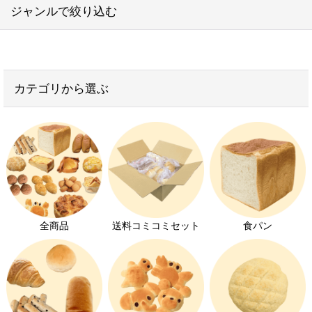
ジャンルで絞り込む
専用ラインで作られているので、コンタミネーション
並び順
:
の心配もなし。
お得なセット
絞り込む
パンにもクッキーにも、安心安全のアレルギー対応チ
カテゴリから選ぶ
ョコレートを使っています。
子供が喜ぶお菓子
学校給食用パン
そういえば…そもそもチョコレートって、どうやって
おかずパン
作っているのでしょう？
無添加パン
牛乳は絶対に入れなきゃダメなの？
ココアとチョコレートって似てるけどどう違う
ヴィーガンパン
全商品
送料コミコミセット
食パン
の？
コンタミネーションはどれくらい起きやすい？
離乳食におすすめのパン
今回はそんなチョコレートの気になるギモンを調べて
お家でパン屋さん
みましたよ。
大豆アレルギー対応