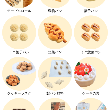
オーダーパン
テーブルロール
動物パン
菓子パン
🍫 チョコレートとは
メロンパン特集
コッペパン特集
クロワッサン特集
ミニ菓子パン
惣菜パン
ミニ惣菜パン
キユーピーエッグケア特集
みんなの食卓ロースハム特集
ホイップクリーム特集
チョコレート特集
クッキーラスク
製パン材料
ケーキの素
いちご特集
発芽玄米パン特集