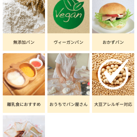
ロコシ、香辛料などを水で溶いて泡立てた飲み物でし
た。
16世紀に新大陸からスペインを通じてヨーロッパに広
まったとされていますが、その頃もまだ飲み物とし
て、それも薬としての役割を持って世間に広く知られ
ることになります。
とはいえ、魅惑的だったことには今も昔も変わりない
ようで、主に貴婦人の間で特に流行したと記録が残さ
れています。
チョコレートが今のように固形になったのは19世紀半
ばのこと。
現在ではチョコレートといえば固形の方が主流とな
り、板チョコやチョコチップ、トリュフやボンボンと