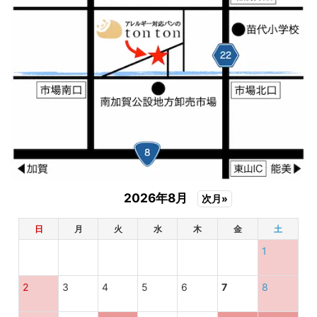
中でも興味深いのは、カカオ豆が貨幣として使われて
いたこと。
それほど価値があるものだったのですね。
よく考えたら、お金として価値のあるものをすりつぶ
して飲み物にするって…そりゃあ高い身分の人しか飲
めませんよね！
2026年8月
次月»
🍫 カカオ豆の歴史
日
月
火
水
木
金
土
1
2
3
4
5
6
7
8