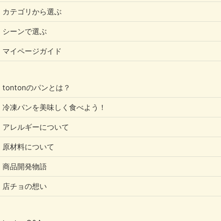
標高約300メートルの高地
カテゴリから選ぶ
湿度が高く、気温が16度以上に保たれる熱帯
シーンで選ぶ
であることが条件だそう。
マイページガイド
また、日陰であることも重要だそうで、バナナなどの
高木の下でないと生育しないそうです。
tontonのパンとは？
冷凍パンを美味しく食べよう！
そして、育つのに水を大量に必要とするため、旱魃が
起きると一気に生育に影響が出るのだとか。
アレルギーについて
農園があまりに清潔すぎてもダメで、受粉を助けてく
原材料について
れる小さな羽虫が発生する適度な自然環境でないとい
商品開発物語
けないらしく、さらに花から実になる確率もなんと
100分の1と言われていて、その上病気や害虫、カビ
店チョの想い
にも気をつけなければならないという…なんとも作付
け条件の厳しい植物なのです。