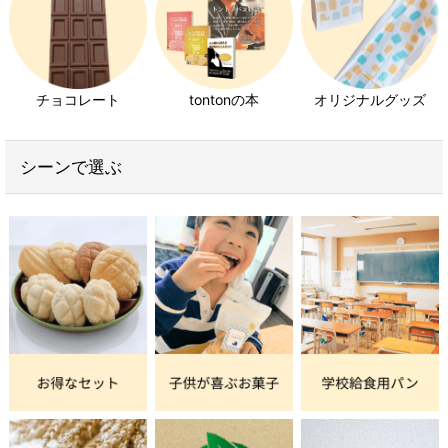
チョコレートとは、カカオの種子からできる菓子の一
チョコレート
tontonの本
オリジナルグッズ
種です。
カカオ豆と呼ばれるカカオの種子を発酵・乾燥・焙煎
シーンで選ぶ
し、それを細かく砕いてすりつぶした『カカオマス』
とカカオから抽出される植物油脂『カカオバター』、
砂糖などを原料として作られます。
カカオ豆の歴史は古く、エクアドルやメキシコがある
現在の中南米では紀元前2000年頃、なんと4000年も
の遥か昔からカカオが栽培されてきました。
当時のメソアメリカで嗜まれていたチョコレートは今
のような固形ではなく、すりつぶしたカカオやトウモ