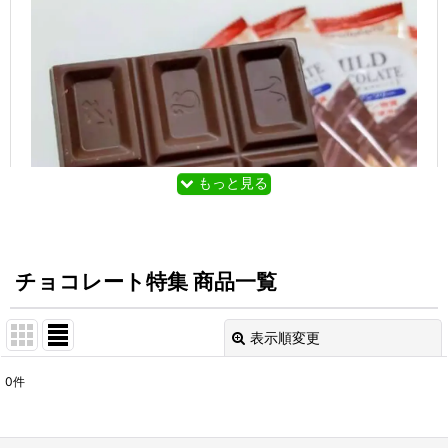
もっと見る
チョコレート特集 商品一覧
表示順変更
閉じる
甘くて芳しい香りの、魅惑のスイーツ・チョコレー
ト。
0
件
表示数
:
トントンで扱っているチョコレートは、すべて卵・
乳・ナッツアレルギー対応のチョコレートです。
在庫あり