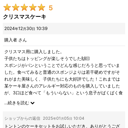
5
クリスマスケーキ
2024
12
30
10:39
年
月
日
購入者
さん
クリスマス用に購入しました。
子供たちはトッピングが楽しそうでした🙌🏻
スポンジがパンということでどんな感じだろうと思っていま
した。食べてみると普通のスポンジよりは若干硬めですがそ
れがまた美味しく、子供たちにも大好評でした！これまでは
某ケーキ屋さんのアレルギー対応のものを購入していました
が、3口ほど食べて「もういらない」という息子がばくばく食
べ、また食べたいと言っていました。
...
続きを読む
ありがとうございました！
ショップからの返信
2025
01
05
10:04
年
月
日
トントンのケーキセットをお試しいただき、ありがとうござ