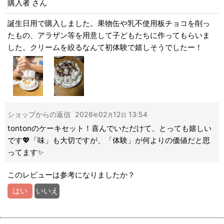
購入者
さん
星の数
:
誕生日用で購入しました。果物缶や乳不使用板チョコを削っ
並び順
:
たもの、アラザン等を用意して子どもたちに作ってもらいま
した。クリームを絞るなんて初体験で嬉しそうでしたー！
絞り込む
ショップからの返信
2026
02
12
13:54
年
月
日
tontonのケーキセット！喜んでいただけて、とっても嬉しい
です💖「味」も大切ですが、「体験」が何よりの価値だと思
ってます✨
このレビューは参考になりましたか？
はい
いいえ