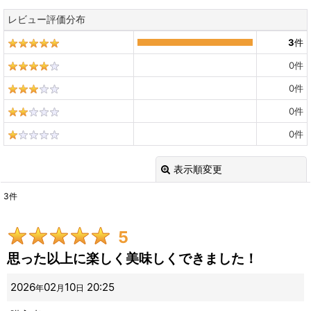
レビュー評価分布
3
件
0
件
0
件
0
件
0
件
表示順変更
閉じる
3
件
レビュー検索
:
5
期間
:
思った以上に楽しく美味しくできました！
画像
:
2026
02
10
20:25
年
月
日