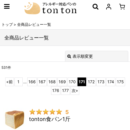
トップ
>
全商品レビュー一覧
全商品レビュー一覧
表示順変更
閉じる
531
件
レビュー検索
:
«
前
1
...
166
167
168
169
170
171
172
173
174
175
期間
:
176
177
次
»
画像
:
5
tonton食パン1斤
星の数
: