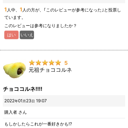
1
1
人中、
人の方が、｢このレビューが参考になった｣と投票し
ています。
このレビューは参考になりましたか？
はい
いいえ
5
元祖チョココルネ
チョココルネ‼️‼️
2022
01
23
19:07
年
月
日
購入者
さん
もしかしたらこれが一番好きかも⁉️