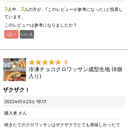
3
3
人中、
人の方が、｢このレビューが参考になった｣と投票し
ています。
このレビューは参考になりましたか？
はい
いいえ
5
冷凍チョコクロワッサン成型生地 (8個
入り)
ザクザク！
2022
01
23
19:17
年
月
日
購入者
さん
焼きたてのクロワッサンはザクザクでとても美味しかったで