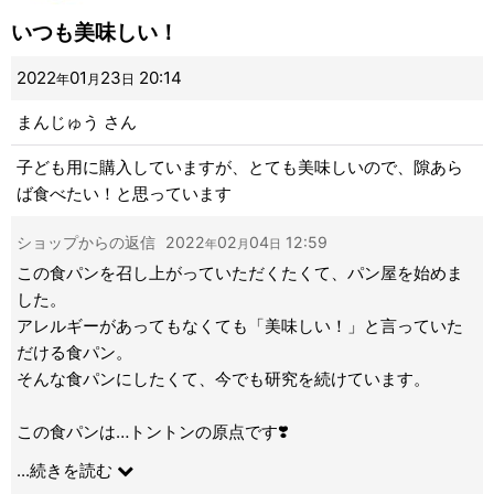
並び順
:
いつも美味しい！
2022
01
23
20:14
年
月
日
絞り込む
まんじゅう
さん
子ども用に購入していますが、とても美味しいので、隙あら
ば食べたい！と思っています
ショップからの返信
2022
02
04
12:59
年
月
日
この食パンを召し上がっていただくたくて、パン屋を始めま
した。
アレルギーがあってもなくても「美味しい！」と言っていた
だける食パン。
そんな食パンにしたくて、今でも研究を続けています。
この食パンは…トントンの原点です❣️
ご家族皆さんで召し上がっていただけて、感激です😆
...
続きを読む