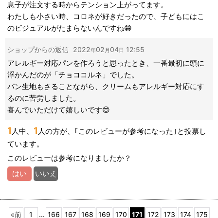
息子が注文する時からテンション上がってます。
わたしも小さい時、コロネが好きだったので、子どもにはこ
のビジュアルがたまらないんですね😁
ショップからの返信
2022
02
04
12:55
年
月
日
アレルギー対応パンを作ろうと思ったとき、一番最初に頭に
浮かんだのが「チョココルネ」でした。
パン生地もさることながら、クリームもアレルギー対応にす
るのに苦労しました。
喜んでいただけて嬉しいです😍
1
1
人中、
人の方が、｢このレビューが参考になった｣と投票し
ています。
このレビューは参考になりましたか？
はい
いいえ
«
前
1
...
166
167
168
169
170
171
172
173
174
175