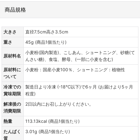
商品規格
大きさ
直径7.5cm高さ3.5cm
重さ
45g (商品1個当たり)
小麦粉(国内製造)、こしあん、ショートニング、砂糖(て
原材料名
んさい糖)、食塩、酵母、(一部に小麦を含む)
原材料に
小麦粉：国産小麦100％、ショートニング：植物性
ついて
冷凍での
製造日より冷凍 (-18℃以下)で6ヶ月 (お届けより5ヶ月
賞味期限
程度)
解凍後の
2日以内にお召し上がりください。
消費期限
熱量
113.13kcal (商品1個当たり)
たんぱく
3.01g (商品1個当たり)
質