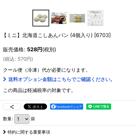
【ミニ】北海道こしあんパン (4個入り)
[
6703
]
販売価格
:
528
円
(税別)
(
税込
:
570
円
)
クール便（冷凍）
代が必要になります。
送料オプション金額はこちらでご確認ください。
この商品は軽減税率の対象です。
Facebookでシェア
数量
:
袋
特約に関する重要事項