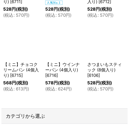
り)
[
6711
]
入り)
[
6712
]
528
円
(税別)
528
円
(税別)
528
円
(税別)
(
税込
:
570
円
)
(
税込
:
570
円
)
(
税込
:
570
円
)
【ミニ】チョコク
【ミニ】ウインナ
さつまいもスティ
リームパン (4個入
ーパン (4個入り)
ック (8個入り)
り)
[
6715
]
[
6716
]
[
6106
]
568
円
(税別)
578
円
(税別)
528
円
(税別)
(
税込
:
613
円
)
(
税込
:
624
円
)
(
税込
:
570
円
)
カテゴリから選ぶ