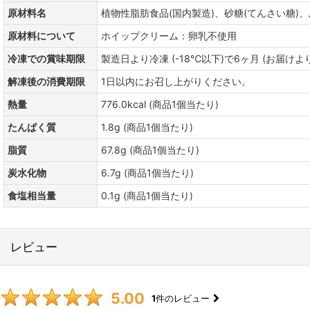
原材料名
植物性脂肪食品(国内製造)、砂糖(てんさい糖)、
原材料について
ホイップクリーム：卵乳不使用
冷凍での賞味期限
製造日より冷凍 (-18℃以下)で6ヶ月 (お届けよ
解凍後の消費期限
1日以内にお召し上がりください。
熱量
776.0kcal (商品1個当たり)
たんぱく質
1.8g (商品1個当たり)
脂質
67.8g (商品1個当たり)
炭水化物
6.7g (商品1個当たり)
食塩相当量
0.1g (商品1個当たり)
レビュー
5.00
1
件のレビュー