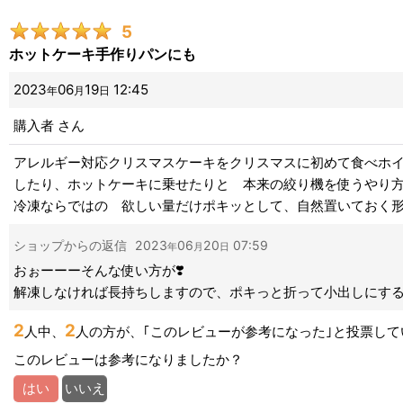
5
ホットケーキ手作りパンにも
2023
06
19
12:45
年
月
日
購入者
さん
アレルギー対応クリスマスケーキをクリスマスに初めて食べホ
したり、ホットケーキに乗せたりと 本来の絞り機を使うやり
冷凍ならではの 欲しい量だけポキッとして、自然置いておく
ショップからの返信
2023
06
20
07:59
年
月
日
おぉーーーそんな使い方が❣️
解凍しなければ長持ちしますので、ポキっと折って小出しにする
2
2
人中、
人の方が、｢このレビューが参考になった｣と投票して
このレビューは参考になりましたか？
はい
いいえ