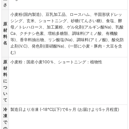
さ
小麦粉(国内製造)、豆乳加工品、ロースハム、半固形状ドレッ
シング、玄米、ショートニング、砂糖(てんさい糖)、食塩、酵
原
母／トレハロース、加工澱粉、ゲル化剤(アルギン酸Na)、乳酸
材
Ca、クチナシ色素、増粘多糖類、調味料(アミノ酸、有機酸
料
等)、香辛料抽出物、リン酸塩(Na)、調味料(アミノ酸)、酸化防
名
止剤(V.C)、発色剤(亜硝酸Na)、(一部に小麦・豚肉・大豆を含
む)
原
小麦粉：国産小麦100％、ショートニング：植物性
材
料
に
つ
い
て
冷
製造日より冷凍 (-18℃以下)で6ヶ月 (お届けより5ヶ月程度)
凍
で
の