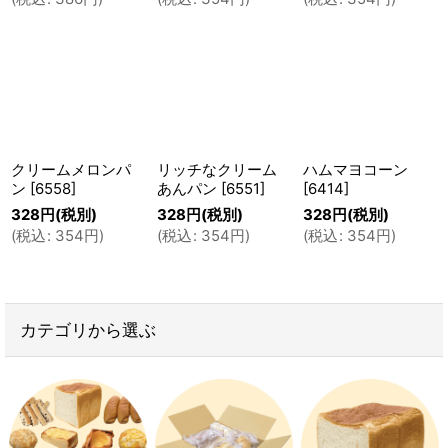
クリームメロンパ
リッチなクリーム
ハムマヨコーン
ン
[
6558
]
あんパン
[
6551
]
[
6414
]
328
円
(税別)
328
円
(税別)
328
円
(税別)
(
税込
:
354
円
)
(
税込
:
354
円
)
(
税込
:
354
円
)
カテゴリから選ぶ