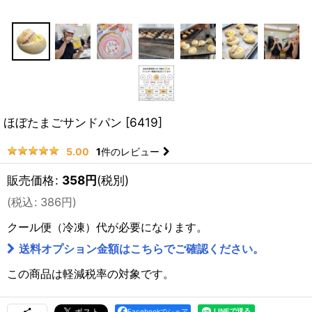
ほぼたまごサンドパン
[
6419
]
1
件のレビュー
5.00
販売価格
:
358
円
(税別)
(
税込
:
386
円
)
クール便（冷凍）
代が必要になります。
送料オプション金額はこちらでご確認ください。
この商品は軽減税率の対象です。
Facebookでシェア