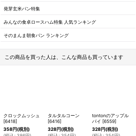
発芽玄米パン特集
みんなの食卓ロースハム特集 人気ランキング
そのまんま朝食パン ランキング
この商品を買った人は、こんな商品も買っています
クロックムッシュ
タルタルコーン
tontonのアップル
[
6418
]
[
6416
]
パイ
[
6559
]
358
円
(税別)
328
円
(税別)
328
円
(税別)
(
税込
:
386
円
)
(
税込
:
354
円
)
(
税込
:
354
円
)