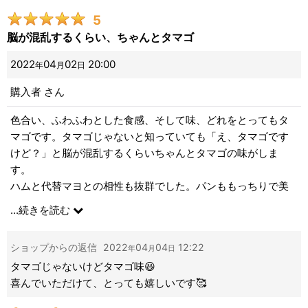
5
脳が混乱するくらい、ちゃんとタマゴ
2022
04
02
20:00
年
月
日
購入者
さん
色合い、ふわふわとした食感、そして味、どれをとってもタ
マゴです。タマゴじゃないと知っていても「え、タマゴです
けど？」と脳が混乱するくらいちゃんとタマゴの味がしま
す。
ハムと代替マヨとの相性も抜群でした。パンももっちりで美
味しい〜！
...
続きを読む
キューピーも凄いですが、美味しい惣菜パンに仕上げてくだ
さるトントンさんにも感謝です！
ショップからの返信
2022
04
04
12:22
年
月
日
タマゴじゃないけどタマゴ味😆
喜んでいただけて、とっても嬉しいです🥰