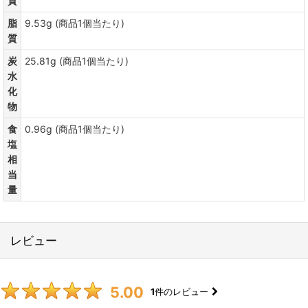
質
脂
9.53g (商品1個当たり)
質
炭
25.81g (商品1個当たり)
水
化
物
食
0.96g (商品1個当たり)
塩
相
当
量
レビュー
5.00
1
件のレビュー