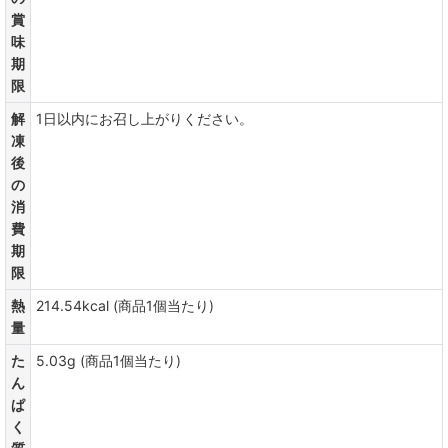
賞
味
期
限
解
1日以内にお召し上がりください。
凍
後
の
消
費
期
限
熱
214.54kcal (商品1個当たり)
量
た
5.03g (商品1個当たり)
ん
ぱ
く