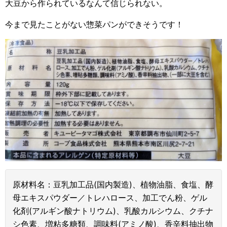
大豆から作られているなんて信じられない。
今まで見たことがない惣菜パンができそうです！
原材料名：豆乳加工品(国内製造)、植物油脂、食塩、酵
母エキスパウダー／トレハロース、加工でん粉、ゲル
化剤(アルギン酸ナトリウム)、乳酸カルシウム、クチナ
シ色素、増粘多糖類、調味料(アミノ酸)、香辛料抽出物