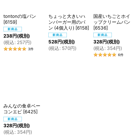
tontonの塩パン
ちょっと大きいハ
国産いちごとホイ
[
6159
]
ンバーガー用のパ
ップクリームパン
ン (4個入り)
[
6158
]
[
6536
]
238
円
(税別)
528
円
(税別)
328
円
(税別)
(
税込
:
257
円
)
(
税込
:
570
円
)
(
税込
:
354
円
)
3
件
6
件
みんなの食卓ベー
コンエピ
[
6425
]
328
円
(税別)
(
税込
:
354
円
)