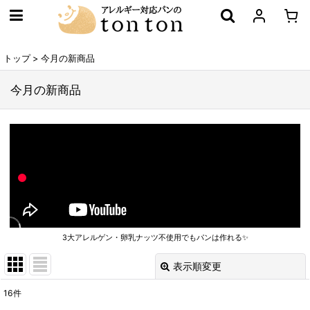
トップ
>
今月の新商品
今月の新商品
3大アレルゲン・卵乳ナッツ不使用でもパンは作れる✨
表示順変更
閉じる
16
件
表示数
: