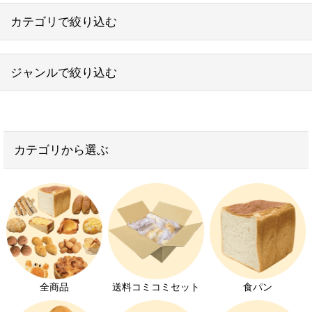
カテゴリで絞り込む
ジャンルで絞り込む
送料コミコミセット
食パン
お得なセット
テーブルロール
カテゴリから選ぶ
子供が喜ぶお菓子
動物パン
学校給食用パン
菓子パン
おかずパン
ミニ菓子パン
無添加パン
惣菜パン
ヴィーガンパン
全商品
送料コミコミセット
食パン
ミニ惣菜パン
離乳食におすすめのパン