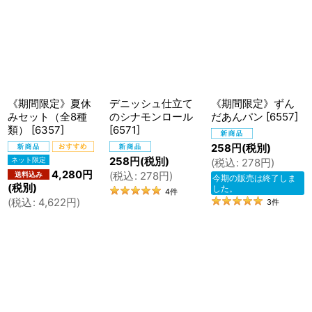
在庫あり
並び順
:
絞り込む
《期間限定》夏休
デニッシュ仕立て
《期間限定》ずん
みセット（全8種
のシナモンロール
だあんパン
[
6557
]
類）
[
6357
]
[
6571
]
258
円
(税別)
258
円
(税別)
(
税込
:
278
円
)
4,280
円
(
税込
:
278
円
)
今期の販売は終了しま
(税別)
した。
4
件
(
税込
:
4,622
円
)
3
件