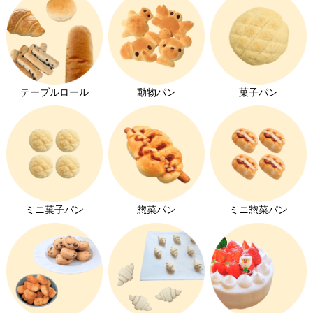
クッキー・ラスク
お家でパン屋さん
製パン材料
大豆アレルギー対応
ケーキの素
オーダーパン
テーブルロール
動物パン
菓子パン
チョコレート
メロンパン特集
tontonの本
コッペパン特集
オリジナルグッズ
クロワッサン特集
ミニ菓子パン
惣菜パン
ミニ惣菜パン
キユーピーエッグケア特集
みんなの食卓ロースハム特集
ホイップクリーム特集
チョコレート特集