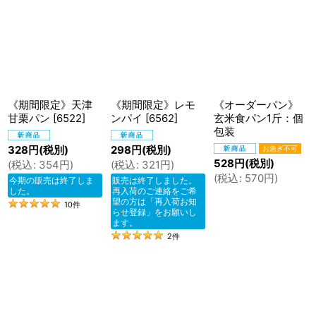
《期間限定》天津
《期間限定》レモ
《オーダーパン》
甘栗パン
[
6522
]
ンパイ
[
6562
]
玄米食パン1斤：個
包装
328
円
(税別)
298
円
(税別)
528
円
(税別)
(
税込
:
354
円
)
(
税込
:
321
円
)
(
税込
:
570
円
)
今期の販売は終了しま
販売は終了しました。
した。
再入荷のご連絡をご希
望の方は「再入荷お知
10
件
らせ登録」をお願いし
ます。
2
件