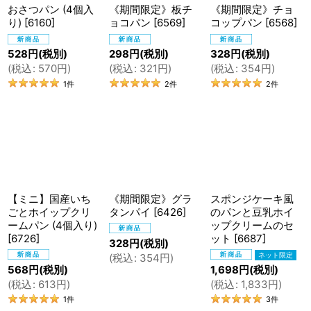
おさつパン (4個入
《期間限定》板チ
《期間限定》チョ
り)
[
6160
]
ョコパン
[
6569
]
コップパン
[
6568
]
528
円
(税別)
298
円
(税別)
328
円
(税別)
(
税込
:
570
円
)
(
税込
:
321
円
)
(
税込
:
354
円
)
1
件
2
件
2
件
【ミニ】国産いち
《期間限定》グラ
スポンジケーキ風
ごとホイップクリ
タンパイ
[
6426
]
のパンと豆乳ホイ
ームパン (4個入り)
ップクリームのセ
[
6726
]
ット
[
6687
]
328
円
(税別)
(
税込
:
354
円
)
568
円
(税別)
1,698
円
(税別)
(
税込
:
613
円
)
(
税込
:
1,833
円
)
1
件
3
件