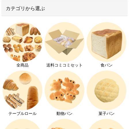
絞り込む
カテゴリから選ぶ
子供が喜ぶお菓子
学校給食用パン
おかずパン
無添加パン
ヴィーガンパン
全商品
送料コミコミセット
食パン
離乳食におすすめのパン
お家でパン屋さん
大豆アレルギー対応
オーダーパン
テーブルロール
動物パン
菓子パン
メロンパン特集