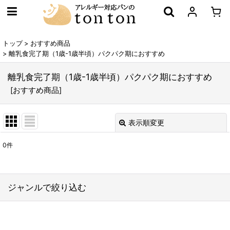
トップ
>
おすすめ商品
>
離乳食完了期（1歳-1歳半頃）パクパク期におすすめ
離乳食完了期（1歳-1歳半頃）パクパク期におすすめ
[
おすすめ商品
]
表示順変更
閉じる
0
件
表示数
:
在庫あり
ジャンルで絞り込む
並び順
:
お得なセット