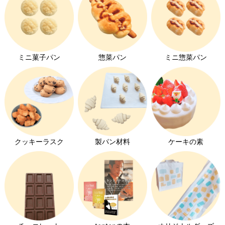
コッペパン特集
クロワッサン特集
ミニ菓子パン
惣菜パン
ミニ惣菜パン
キユーピーエッグケア特集
みんなの食卓ロースハム特集
ホイップクリーム特集
チョコレート特集
クッキーラスク
製パン材料
ケーキの素
いちご特集
発芽玄米パン特集