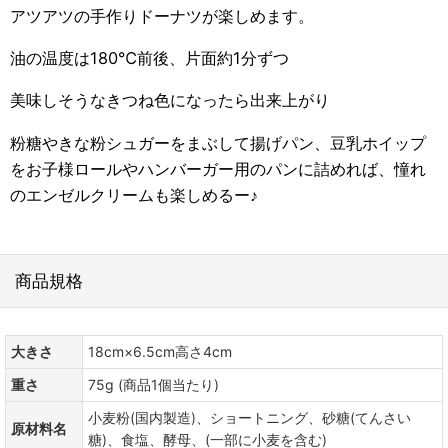
アツアツの手作りドーナツが楽しめます。
油の温度は180℃前後、片面約1分ずつ
美味しそうなきつね色になったら出来上がり
粉糖やきな粉シュガーをまぶして揚げパン、豆乳ホイップ
をお子様ロールやハンバーガー用のパンに詰めれば、憧れ
のエンゼルクリームも楽しめるー♪
商品規格
大きさ
18cm×6.5cm高さ4cm
重さ
75g (商品1個当たり)
小麦粉(国内製造)、ショートニング、砂糖(てんさい
原材料名
糖)、食塩、酵母、(一部に小麦を含む)