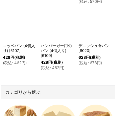
(
税込
:
570
円
)
コッペパン (4個入
ハンバーガー用の
デニッシュ食パン
り)
[
6107
]
パン (4個入り)
[
6020
]
[
6109
]
428
円
(税別)
628
円
(税別)
428
円
(税別)
(
税込
:
462
円
)
(
税込
:
678
円
)
(
税込
:
462
円
)
カテゴリから選ぶ