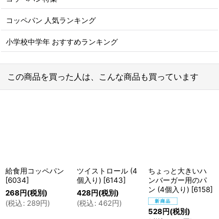
コッペパン 人気ランキング
小学校中学年 おすすめランキング
この商品を買った人は、こんな商品も買っています
給食用コッペパン
ツイストロール (4
ちょっと大きいハ
[
6034
]
個入り)
[
6143
]
ンバーガー用のパ
ン (4個入り)
[
6158
]
268
円
(税別)
428
円
(税別)
(
税込
:
289
円
)
(
税込
:
462
円
)
528
円
(税別)