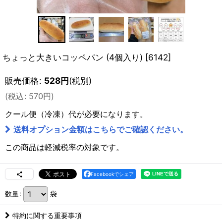
ちょっと大きいコッペパン (4個入り)
[
6142
]
販売価格
:
528
円
(税別)
(
税込
:
570
円
)
クール便（冷凍）
代が必要になります。
送料オプション金額はこちらでご確認ください。
この商品は軽減税率の対象です。
Facebookでシェア
数量
:
袋
特約に関する重要事項