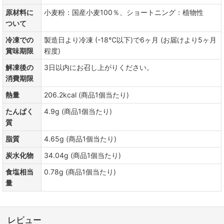
原材料に
小麦粉：国産小麦100％、ショートニング：植物性
ついて
冷凍での
製造日より冷凍 (-18℃以下)で6ヶ月 (お届けより5ヶ月
賞味期限
程度)
解凍後の
3日以内にお召し上がりください。
消費期限
熱量
206.2kcal (商品1個当たり)
たんぱく
4.9g (商品1個当たり)
質
脂質
4.65g (商品1個当たり)
炭水化物
34.04g (商品1個当たり)
食塩相当
0.78g (商品1個当たり)
量
レビュー