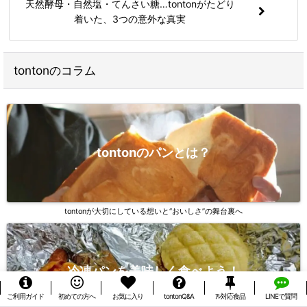
天然酵母・自然塩・てんさい糖…tontonがたどり
着いた、3つの意外な真実
tontonのコラム
tontonのパンとは？
tontonが大切にしている想いと“おいしさ”の舞台裏へ
冷凍パンを美味しく食べよう！
ご利用ガイド
初めての方へ
お気に入り
tontonQ&A
ｱﾚ対応食品
LINEで質問