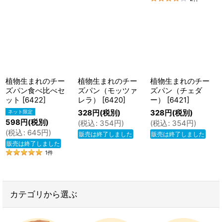
植物生まれのチー
植物生まれのチー
植物生まれのチー
ズパン食べ比べセ
ズパン（モッツァ
ズパン（チェダ
ット
[
6422
]
レラ）
[
6420
]
ー）
[
6421
]
328
円
(税別)
328
円
(税別)
598
円
(税別)
(
税込
:
354
円
)
(
税込
:
354
円
)
(
税込
:
645
円
)
販売は終了しました
販売は終了しました
販売は終了しました
1
件
カテゴリから選ぶ