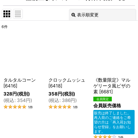
表示順変更
閉じる
6
件
表示数
:
在庫あり
並び順
:
絞り込む
タルタルコーン
クロックムッシュ
《数量限定》マル
[
6416
]
[
6418
]
ゲリータ風ピザの
素
[
6681
]
328
円
(税別)
358
円
(税別)
(
税込
:
354
円
)
(
税込
:
386
円
)
会員販売価格
1
件
1
件
販売は終了しました。
再入荷のご連絡をご希
望の方は「再入荷お知
らせ登録」をお願いし
ます。
2
件