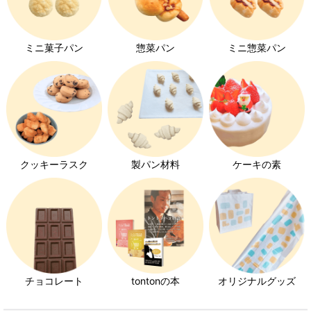
クロワッサン特集
ミニ菓子パン
惣菜パン
ミニ惣菜パン
キユーピーエッグケア特集
みんなの食卓ロースハム特集
ホイップクリーム特集
チョコレート特集
クッキーラスク
製パン材料
ケーキの素
いちご特集
発芽玄米パン特集
チョコレート
tontonの本
オリジナルグッズ