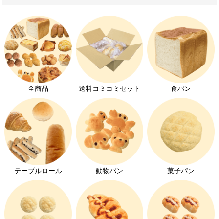
学校給食用パン
おかずパン
無添加パン
ヴィーガンパン
全商品
送料コミコミセット
食パン
離乳食におすすめのパン
お家でパン屋さん
大豆アレルギー対応
オーダーパン
テーブルロール
動物パン
菓子パン
メロンパン特集
コッペパン特集