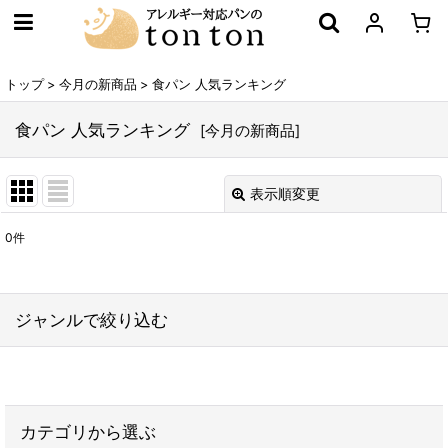
トップ
>
今月の新商品
>
食パン 人気ランキング
食パン 人気ランキング
[
今月の新商品
]
表示順変更
閉じる
0
件
表示数
:
在庫あり
ジャンルで絞り込む
並び順
:
お得なセット
絞り込む
カテゴリから選ぶ
子供が喜ぶお菓子