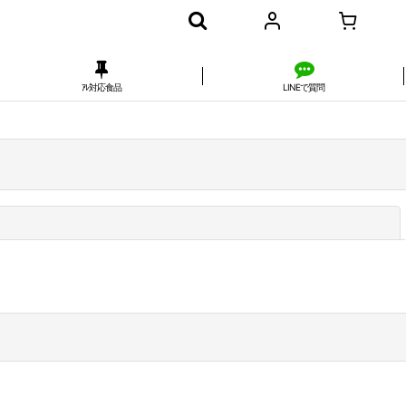
ｱﾚ対応食品
LINEで質問
閉じる