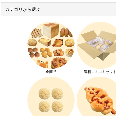
お得なセット
カテゴリから選ぶ
子供が喜ぶお菓子
学校給食用パン
おかずパン
無添加パン
ヴィーガンパン
離乳食におすすめのパン
全商品
送料コミコミセッ
お家でパン屋さん
大豆アレルギー対応
オーダーパン
メロンパン特集