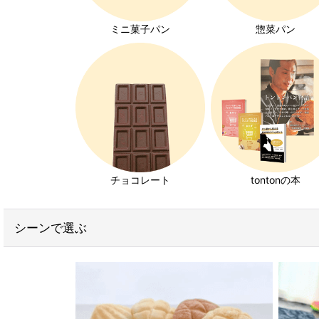
コッペパン特集
ミニ菓子パン
惣菜パン
クロワッサン特集
キユーピーエッグケア特集
みんなの食卓ロースハム特集
ホイップクリーム特集
チョコレート
tontonの本
チョコレート特集
いちご特集
シーンで選ぶ
発芽玄米パン特集