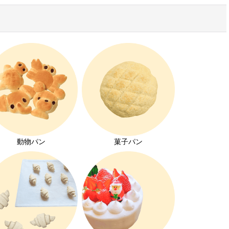
動物パン
菓子パン