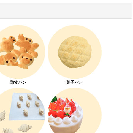
動物パン
菓子パン