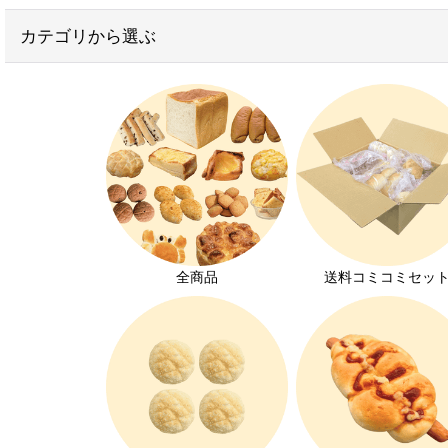
お得なセット
カテゴリから選ぶ
子供が喜ぶお菓子
学校給食用パン
おかずパン
無添加パン
ヴィーガンパン
離乳食におすすめのパン
全商品
送料コミコミセッ
お家でパン屋さん
大豆アレルギー対応
オーダーパン
メロンパン特集