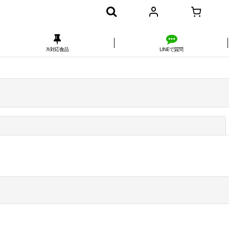
ｱﾚ対応食品
LINEで質問
閉じる