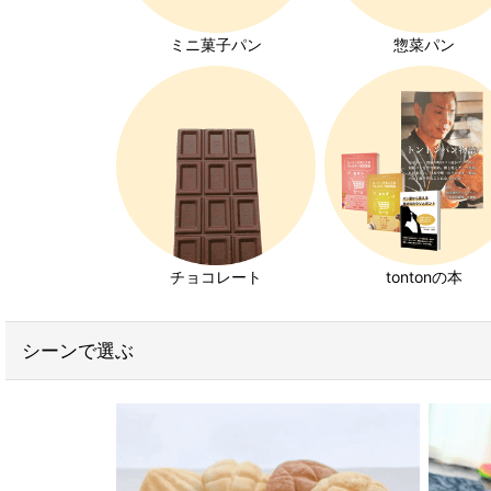
コッペパン特集
ミニ菓子パン
惣菜パン
クロワッサン特集
キユーピーエッグケア特集
みんなの食卓ロースハム特集
ホイップクリーム特集
チョコレート
tontonの本
チョコレート特集
いちご特集
シーンで選ぶ
発芽玄米パン特集