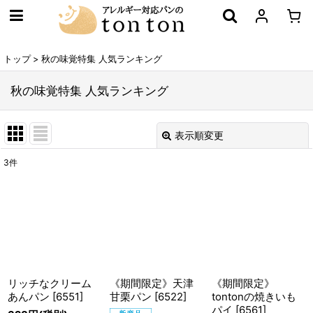
トップ
>
秋の味覚特集 人気ランキング
秋の味覚特集 人気ランキング
表示順変更
閉じる
3
件
表示数
:
在庫あり
並び順
:
絞り込む
リッチなクリーム
《期間限定》天津
《期間限定》
あんパン
[
6551
]
甘栗パン
[
6522
]
tontonの焼きいも
パイ
[
6561
]