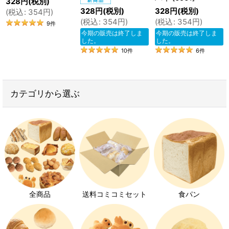
328
円
(税別)
328
円
(税別)
328
円
(税別)
(
税込
:
354
円
)
(
税込
:
354
円
)
(
税込
:
354
円
)
9
件
今期の販売は終了しま
今期の販売は終了しま
した。
した。
10
件
6
件
カテゴリから選ぶ
全商品
送料コミコミセット
食パン