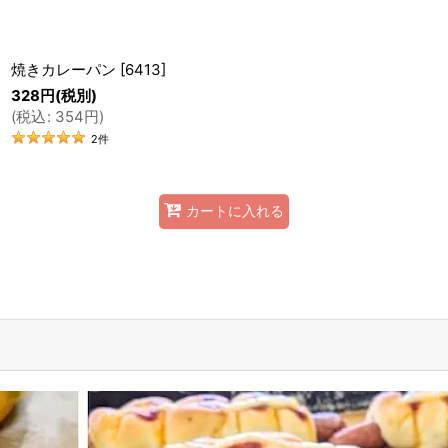
焼きカレーパン
[
6413
]
328
円
(税別)
(
税込
:
354
円
)
2
件
カートに入れる