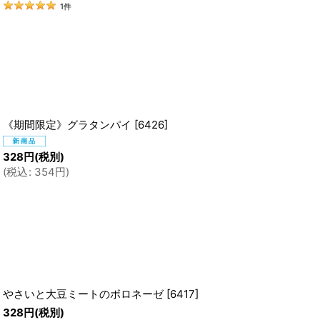
1
件
ません。
しれません。
《期間限定》グラタンパイ
[
6426
]
328
円
(税別)
(
税込
:
354
円
)
やさいと大豆ミートのボロネーゼ
[
6417
]
328
円
(税別)