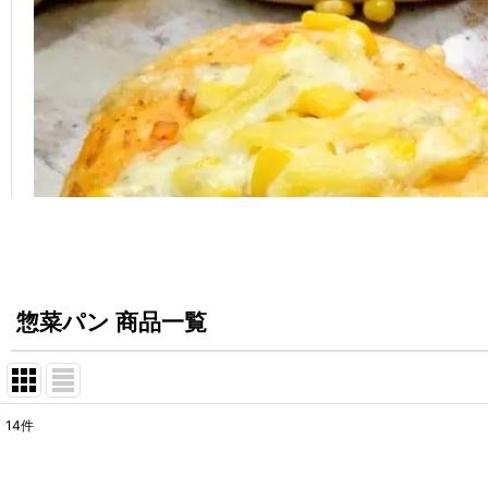
惣菜パン 商品一覧
14
件
表示数
: