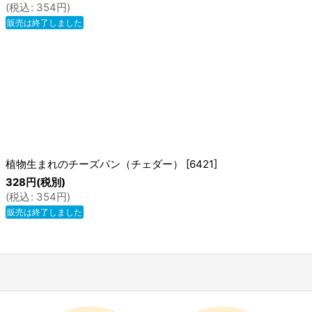
(
税込
:
354
円
)
販売は終了しました
植物生まれのチーズパン（チェダー）
[
6421
]
328
円
(税別)
(
税込
:
354
円
)
販売は終了しました