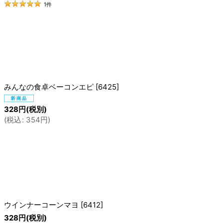
1
件
つくっています。
ないので、アレルギー対応と言われないと気づかないかもしれ
このパンアレルギー対応だよ」と言われても信じられないかも
みんなの食卓ベーコンエピ
[
6425
]
328
円
(税別)
(
税込
:
354
円
)
させてあげたい！」から、
菜パンを作りたい！」へ。
しました。
ウインナーコーンマヨ
[
6412
]
328
円
(税別)