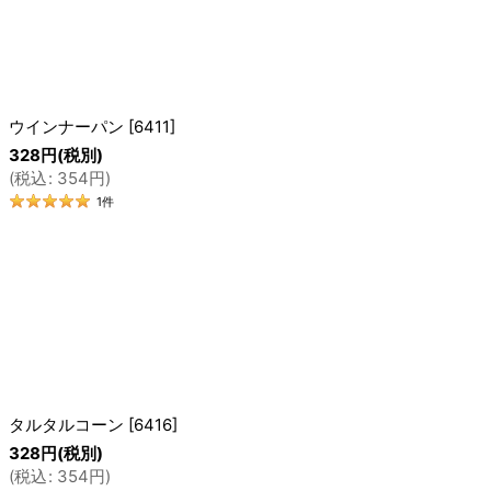
絞り込む
ウインナーパン
[
6411
]
328
円
(税別)
(
税込
:
354
円
)
1
件
タルタルコーン
[
6416
]
328
円
(税別)
(
税込
:
354
円
)