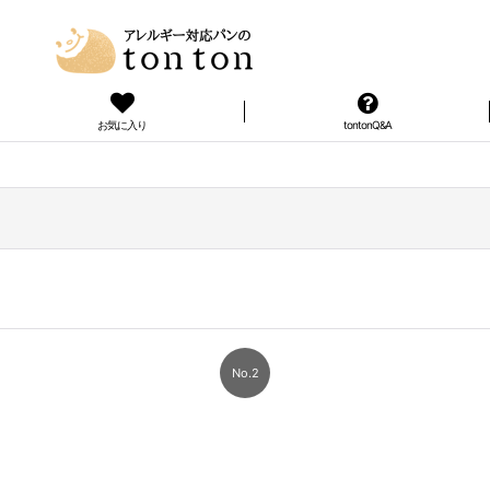
お気に入り
tontonQ&A
No.2