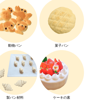
動物パン
菓子パン
製パン材料
ケーキの素