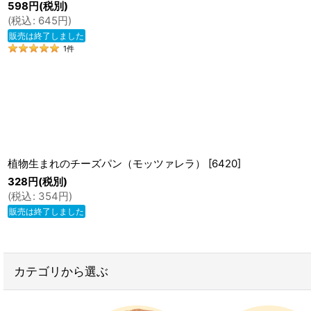
598
円
(税別)
(
税込
:
645
円
)
販売は終了しました
1
件
植物生まれのチーズパン（モッツァレラ）
[
6420
]
328
円
(税別)
(
税込
:
354
円
)
販売は終了しました
カテゴリから選ぶ