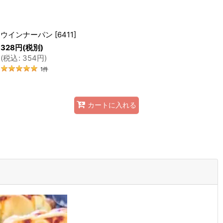
ウインナーパン
[
6411
]
328
円
(税別)
(
税込
:
354
円
)
1
件
カートに入れる