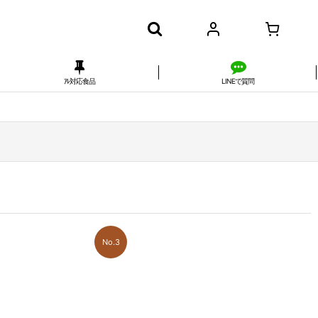
ｱﾚ対応食品
LINEで質問
No.3