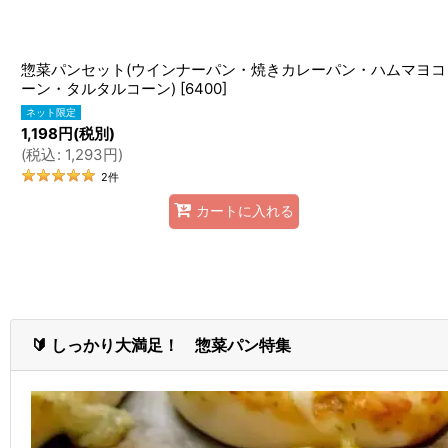
惣菜パンセット(ウインナーパン・焼きカレーパン・ハムマヨコ
ーン・タルタルコーン)
[
6400
]
1,198
円
(税別)
(
税込
:
1,293
円
)
2
件
カートに入れる
🔰 しっかり大満足！ 惣菜パン特集