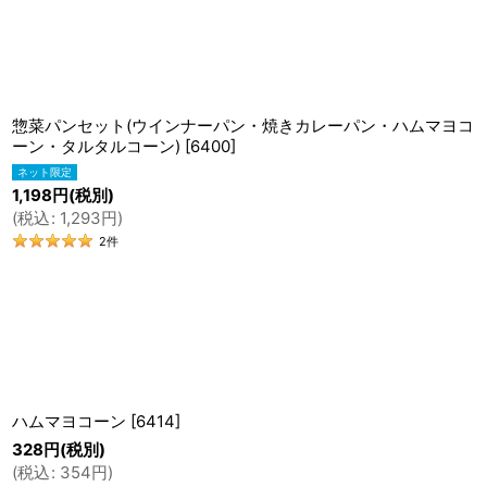
在庫あり
並び順
:
惣菜パンセット(ウインナーパン・焼きカレーパン・ハムマヨコ
ーン・タルタルコーン)
[
6400
]
1,198
円
(税別)
(
税込
:
1,293
円
)
2
件
ハムマヨコーン
[
6414
]
328
円
(税別)
(
税込
:
354
円
)