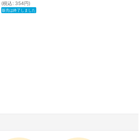
(
税込
:
354
円
)
販売は終了しました