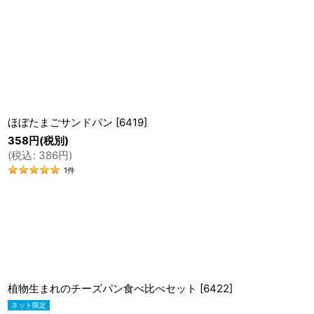
トントンでは、アレルギー対応ではめずらしい惣菜パンを
見た目はまちのパン屋さんに並んでいる惣菜パンと変わら
お味もしっかり、満足のボリュームなので、食べてから「
ほぼたまごサンドパン
[
6419
]
358
円
(税別)
(
税込
:
386
円
)
「アレルギーがあるお子さんに、美味しい惣菜パンを食べ
1
件
「アレルギーがない方にも、美味しいと言ってもらえる惣
だれもがおいしく召し上がっていただける惣菜パンを目指
植物生まれのチーズパン食べ比べセット
[
6422
]
🥪 こだわりの原材料