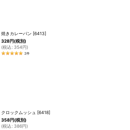
焼きカレーパン
[
6413
]
328
円
(税別)
(
税込
:
354
円
)
2
件
クロックムッシュ
[
6418
]
358
円
(税別)
(
税込
:
386
円
)