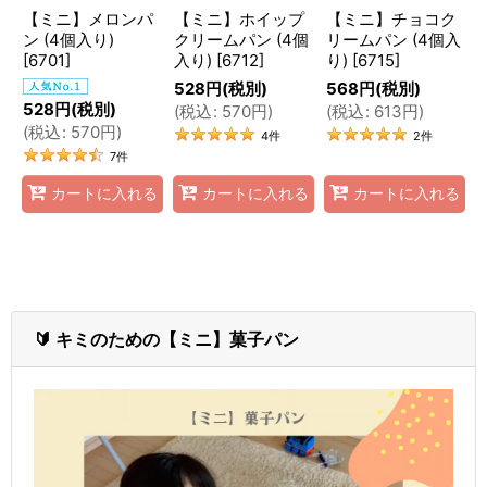
【ミニ】メロンパ
【ミニ】ホイップ
【ミニ】チョコク
ン (4個入り)
クリームパン (4個
リームパン (4個入
[
6701
]
入り)
[
6712
]
り)
[
6715
]
528
円
(税別)
568
円
(税別)
528
円
(税別)
(
税込
:
570
円
)
(
税込
:
613
円
)
(
税込
:
570
円
)
4
件
2
件
7
件
カートに入れる
カートに入れる
カートに入れる
🔰 キミのための【ミニ】菓子パン