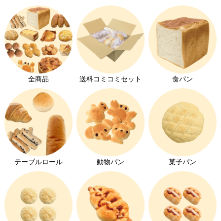
そんな店チョの心配は杞憂に終わることになります。
『コッペパンを半分にして丸めただけのパン』をお渡
ししたお客さまが、
「私のためにパンを作ってくれたっ！」
と、大変喜んでくださったからです。
全商品
送料コミコミセット
食パン
ほっとしたと同時に、ミニパンというものは私たちが
思っているよりも需要があるのかも…と思いました。
ネットショップを始めてからも、ミニパンの需要の多
テーブルロール
動物パン
菓子パン
さに驚くばかりでした。
「うちの子にはメロンパンはちょっと大きかったよう
です」
「クリームパンはミニサイズが子供にちょうどいいで