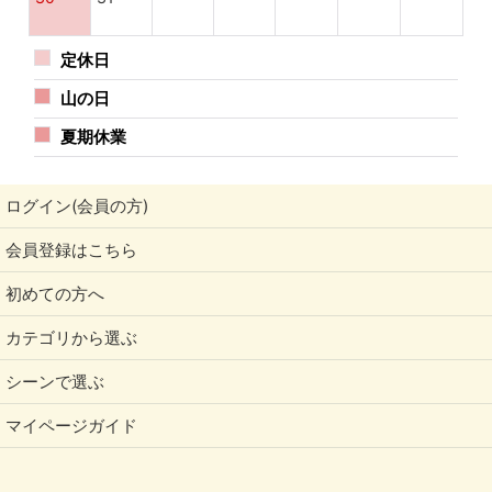
にしました。累計300万個の販売実績。卵乳ナッツを持ち込
まないアレルギー専用のパン工場で製造。アレルギーの子供
定休日
がみんなと同じものを食べられる、笑顔になれる商品をお届
けします。
山の日
夏期休業
ログイン(会員の方)
会員登録はこちら
初めての方へ
カテゴリから選ぶ
シーンで選ぶ
マイページガイド