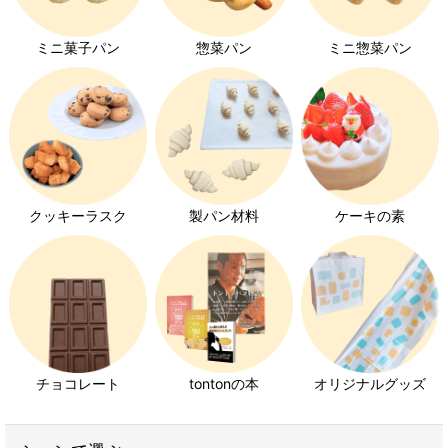
す」
ミニ菓子パン
惣菜パン
ミニ惣菜パン
「チョココルネ、小さい子供にはちょっと大きすぎま
す」
そんなお客様の声をいただくうちに、「じゃあ、この
菓子パンもミニサイズ作っちゃう？」「こんなミニ菓
子パンあったら喜んでもらえるかな？」と、ミニ菓子
パンはどんどん増えていきました。
クッキーラスク
製パン材料
ケーキの素
いろんな【ミニ】あります
チョコレート
tontonの本
オリジナルグッズ