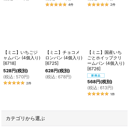
4
件
2
件
「このパン、うちの子にはちょっと大きすぎるから、
半分のサイズで作れない？」
というもの。
初めて作ったミニパンは、『お子様ロール』でした。
【ミニ】いちごジ
【ミニ】チョコメ
【ミニ】国産いち
ャムパン (4個入り)
ロンパン (4個入り)
ごとホイップクリ
お客様からのご要望があったとはいえ、コッペパンを
[
6718
]
[
6725
]
ームパン (4個入り)
[
6726
]
半分の大きさにして丸めただけのパンを販売するの
528
円
(税別)
628
円
(税別)
(
税込
:
570
円
)
(
税込
:
678
円
)
は、とても勇気が要りました。
568
円
(税別)
2
件
(
税込
:
613
円
)
もっとおしゃれでかっこいい、都会的な凝ったパンじ
1
件
ゃないと売れないんじゃない？と思っていたからで
す。
カテゴリから選ぶ