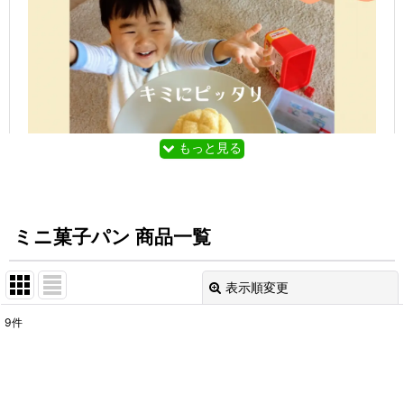
もっと見る
ミニ菓子パン 商品一覧
表示順変更
閉じる
メロンパンにクリームパン、こしあんパンにホ
イップクリームパン
9
件
表示数
:
キミにはちょっと大きすぎるよね
在庫あり
そんなキミのために、半分の大きさの【ミニ】