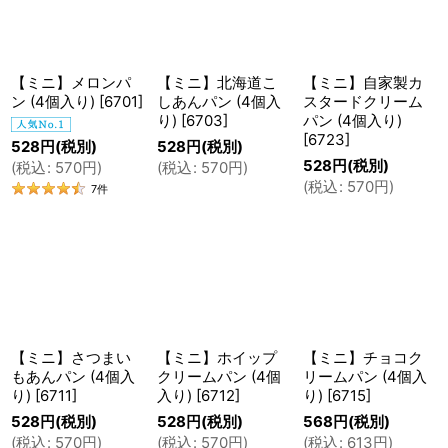
菓子パン、つくったよ
並び順
:
絞り込む
【ミニ】メロンパ
【ミニ】北海道こ
【ミニ】自家製カ
「半分の大きさで作れない？」
ン (4個入り)
[
6701
]
しあんパン (4個入
スタードクリーム
り)
[
6703
]
パン (4個入り)
日々アレルギー対応パンを作り続けているトントンに
[
6723
]
528
円
(税別)
528
円
(税別)
は、お客様よりいろんなお声をいただきます。
528
円
(税別)
(
税込
:
570
円
)
(
税込
:
570
円
)
(
税込
:
570
円
)
7
件
「このパンのチョコバージョンがあったらいいなあ」
「こんなパンが給食で出るんですけど、作ってもらえ
ませんか」
などなど。
【ミニ】さつまい
【ミニ】ホイップ
【ミニ】チョコク
もあんパン (4個入
クリームパン (4個
リームパン (4個入
り)
[
6711
]
入り)
[
6712
]
り)
[
6715
]
数々いただくお声の中でも、インストアベーカリーを
528
円
(税別)
528
円
(税別)
568
円
(税別)
オープンした初期の頃から特に多かったお声が、
(
税込
:
570
円
)
(
税込
:
570
円
)
(
税込
:
613
円
)