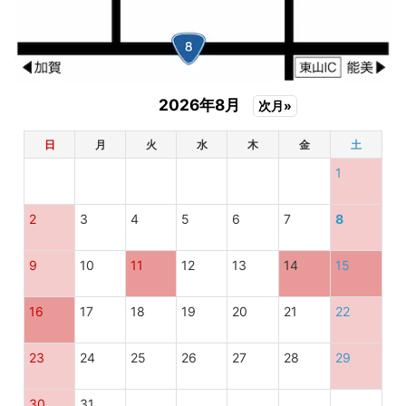
だからこそ、お客様の望まれるミニパンを作ること
は、とても大事なことだと思ったのです。
2026年8月
次月»
日
月
火
水
木
金
土
キミにピッタリの、ミニサイズの菓子パン
1
これなら全部食べ切れそうだね
2
3
4
5
6
7
8
まだ食べれそうなら、もういっこどうぞ ♪
9
10
11
12
13
14
15
16
17
18
19
20
21
22
アレルギー対応の菓子パン
23
24
25
26
27
28
29
卵・牛乳・ナッツ不使用のミニ菓子パンを買うならココ！
い
つもの菓子パンを、お子様でも食べ切れる小さなミニサイズ
30
31