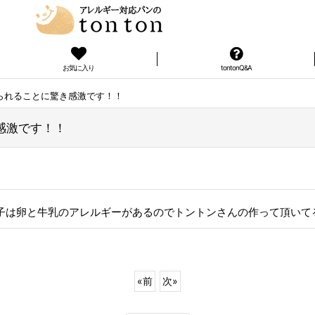
お気に入り
tontonQ&A
られることに驚き感激です！！
感激です！！
の子は卵と牛乳のアレルギーがあるのでトントンさんの作って頂いて
«
前
次
»