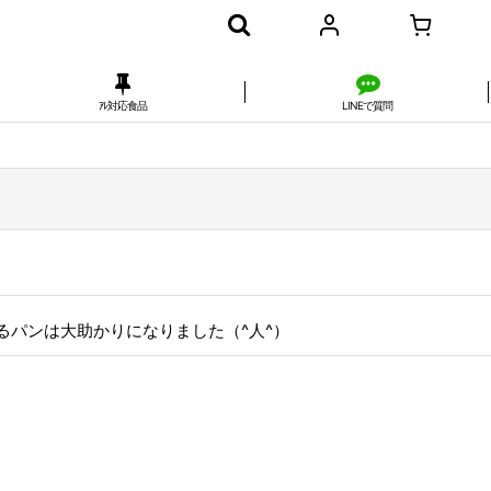
ｱﾚ対応食品
LINEで質問
るパンは大助かりになりました（^人^）