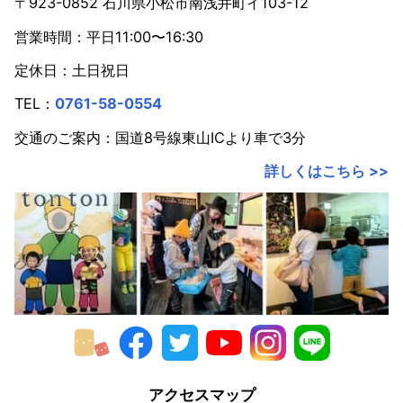
2022年
〒923-0852 石川県小松市南浅井町イ103-12
営業時間：平日11:00〜16:30
2021年
定休日：土日祝日
2020年
TEL：
0761-58-0554
2019年
交通のご案内：国道8号線東山ICより車で3分
2018年
詳しくはこちら >>
2017年
2016年
2015年
2014年
2013年
2012年
アクセスマップ