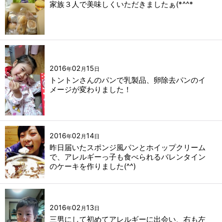
家族３人で美味しくいただきましたぁ(*^^*
2016
02
15
年
月
日
トントンさんのパンで乳製品、卵除去パンのイ
メージが変わりました！
2016
02
14
年
月
日
昨日届いたスポンジ風パンとホイップクリーム
で、アレルギーっ子も食べられるバレンタイン
のケーキを作りました(^^)
2016
02
13
年
月
日
三男にして初めてアレルギーに出会い、右も左