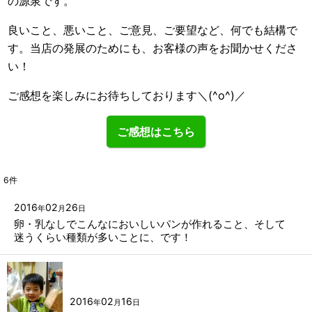
の源泉です。
良いこと、悪いこと、ご意見、ご要望など、何でも結構で
す。当店の発展のためにも、お客様の声をお聞かせくださ
い！
ご感想を楽しみにお待ちしております＼(^o^)／
ご感想はこちら
6
件
2016
02
26
年
月
日
卵・乳なしでこんなにおいしいパンが作れること、そして
迷うくらい種類が多いことに、です！
2016
02
16
年
月
日