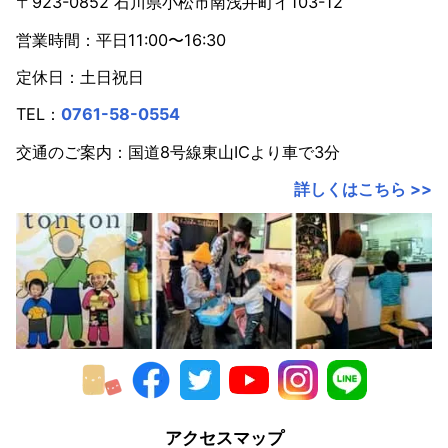
2022年
〒923-0852 石川県小松市南浅井町イ103-12
営業時間：平日11:00〜16:30
2021年
定休日：土日祝日
2020年
TEL：
0761-58-0554
2019年
交通のご案内：国道8号線東山ICより車で3分
2018年
詳しくはこちら >>
2017年
2016年
2015年
2014年
2013年
2012年
アクセスマップ