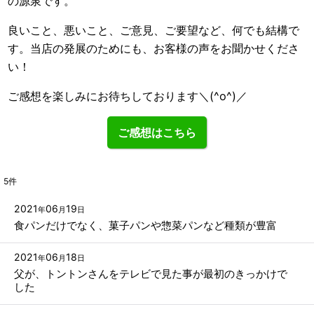
の源泉です。
良いこと、悪いこと、ご意見、ご要望など、何でも結構で
す。当店の発展のためにも、お客様の声をお聞かせくださ
い！
ご感想を楽しみにお待ちしております＼(^o^)／
ご感想はこちら
5
件
2021
06
19
年
月
日
食パンだけでなく、菓子パンや惣菜パンなど種類が豊富
2021
06
18
年
月
日
父が、トントンさんをテレビで見た事が最初のきっかけで
した