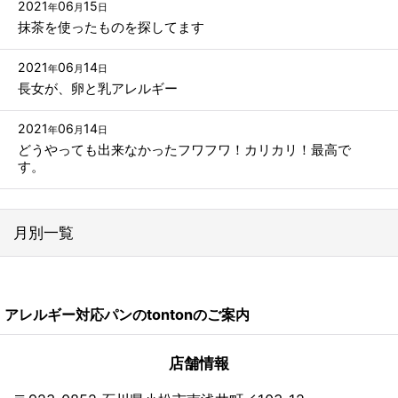
2021
06
15
年
月
日
抹茶を使ったものを探してます
2021
06
14
年
月
日
長女が、卵と乳アレルギー
2021
06
14
年
月
日
どうやっても出来なかったフワフワ！カリカリ！最高で
す。
月別一覧
2026年
アレルギー対応パンのtontonのご案内
2024年
2023年
店舗情報