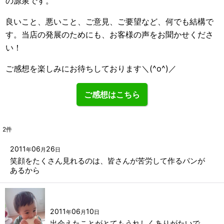
の源泉です。
良いこと、悪いこと、ご意見、ご要望など、何でも結構で
す。当店の発展のためにも、お客様の声をお聞かせくださ
い！
ご感想を楽しみにお待ちしております＼(^o^)／
ご感想はこちら
2
件
2011
06
26
年
月
日
笑顔をたくさん見れるのは、皆さんが苦労して作るパンが
あるから
2011
06
10
年
月
日
出会えたことがとてもうれしくありがたいで