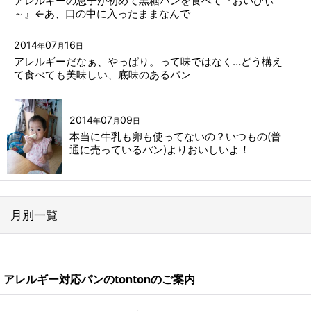
アレルギーの息子が初めて黒糖パンを食べて『おいひぃ
～』←あ、口の中に入ったままなんで
2014
07
16
年
月
日
アレルギーだなぁ、やっぱり。って味ではなく…どう構え
て食べても美味しい、底味のあるパン
2014
07
09
年
月
日
本当に牛乳も卵も使ってないの？いつもの(普
通に売っているパン)よりおいしいよ！
月別一覧
2026年
アレルギー対応パンのtontonのご案内
2024年