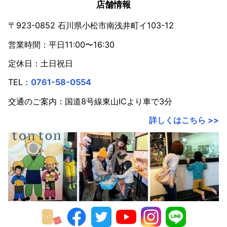
2023年
店舗情報
2022年
〒923-0852 石川県小松市南浅井町イ103-12
営業時間：平日11:00〜16:30
2021年
定休日：土日祝日
2020年
TEL：
0761-58-0554
2019年
交通のご案内：国道8号線東山ICより車で3分
2018年
詳しくはこちら >>
2017年
2016年
2015年
2014年
2013年