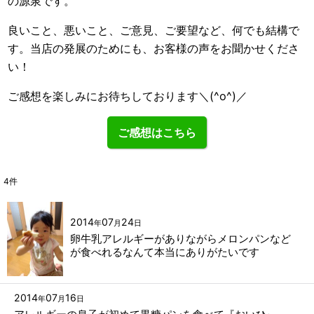
の源泉です。
良いこと、悪いこと、ご意見、ご要望など、何でも結構で
す。当店の発展のためにも、お客様の声をお聞かせくださ
い！
ご感想を楽しみにお待ちしております＼(^o^)／
ご感想はこちら
4
件
2014
07
24
年
月
日
卵牛乳アレルギーがありながらメロンパンなど
が食べれるなんて本当にありがたいです
2014
07
16
年
月
日