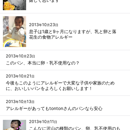
嬉しく思います
2013
10
23
年
月
日
息子は1歳と9ヶ月になりますが、乳と卵と落
花生の食物アレルギー
2013
10
23
年
月
日
このパン、本当に卵・乳不使用なの？
2013
10
21
年
月
日
今後もこのようにアレルギーで大変な子供や家族のため
に、おいしいパンをよろしくお願いします！
2013
10
13
年
月
日
アレルギーがあってもtontonさんのパンなら安心
2013
10
11
年
月
日
こんなに沢山の種類のパン、卵、乳不使用のも