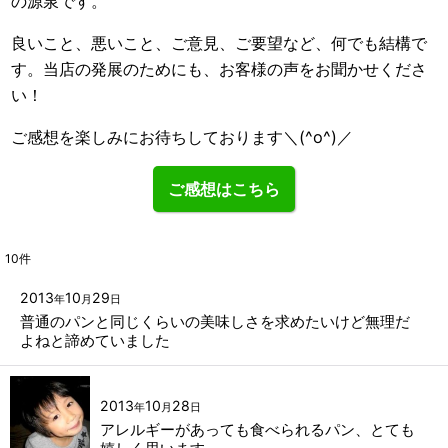
の源泉です。
良いこと、悪いこと、ご意見、ご要望など、何でも結構で
す。当店の発展のためにも、お客様の声をお聞かせくださ
い！
ご感想を楽しみにお待ちしております＼(^o^)／
ご感想はこちら
10
件
2013
10
29
年
月
日
普通のパンと同じくらいの美味しさを求めたいけど無理だ
よねと諦めていました
2013
10
28
年
月
日
アレルギーがあっても食べられるパン、とても