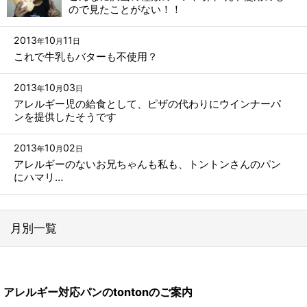
ので見たことがない！！
2013
10
11
年
月
日
これで牛乳もバターも不使用？
2013
10
03
年
月
日
アレルギー児の給食として、ピザの代わりにウインナーパ
ンを提供したそうです
2013
10
02
年
月
日
アレルギーのないお兄ちゃんも私も、トントンさんのパン
にハマリ…
月別一覧
2026年
アレルギー対応パンのtontonのご案内
2024年