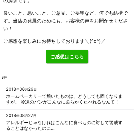
の源泉です。
良いこと、悪いこと、ご意見、ご要望など、何でも結構で
す。当店の発展のためにも、お客様の声をお聞かせくださ
い！
ご感想を楽しみにお待ちしております＼(^o^)／
ご感想はこちら
8
件
2018
08
29
年
月
日
ホームベーカリーで焼いたものは、どうしても固くなりま
すが、 冷凍のパンがこんなに柔らかくたべれるなんて！
2018
08
27
年
月
日
アレルギーじゃなければこんなに食べものに対して警戒す
ることはなかったのに…