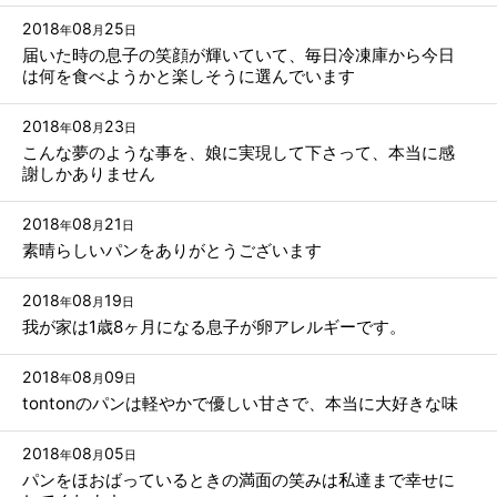
2018
08
25
年
月
日
届いた時の息子の笑顔が輝いていて、毎日冷凍庫から今日
は何を食べようかと楽しそうに選んでいます
2018
08
23
年
月
日
こんな夢のような事を、娘に実現して下さって、本当に感
謝しかありません
2018
08
21
年
月
日
素晴らしいパンをありがとうございます
2018
08
19
年
月
日
我が家は1歳8ヶ月になる息子が卵アレルギーです。
2018
08
09
年
月
日
tontonのパンは軽やかで優しい甘さで、本当に大好きな味
2018
08
05
年
月
日
パンをほおばっているときの満面の笑みは私達まで幸せに