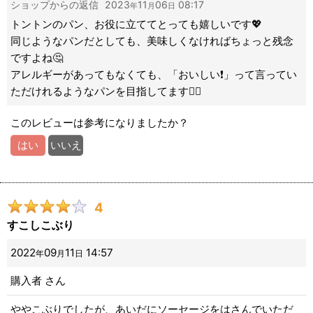
ショップからの返信
2023
11
06
08:17
年
月
日
来て、本当に感謝です!!
トントンのパン、お役に立ててとっても嬉しいです💖
同じようなパンだとしても、美味しくなければちょっと残念
ですよね🤔
アレルギーがあってもなくても、「おいしい❗️」って言ってい
ただけれるようなパンを目指してます🙋‍♂️
このレビューは参考になりましたか？
はい
いいえ
4
すこしこぶり
2022
09
11
14:57
年
月
日
購入者
さん
ややこぶりでしたが、あいだにソーセージをはさんでいただ