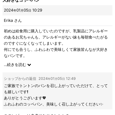
いまの月齢だと個人的にはロールパンの方が食べやすさ的に
ベストかなと思いました。
2024
01
05
10:29
年
月
日
もう少し大きくなったらこのパンでホットドッグを一緒に作
Erika
さん
って食べたいななんて想像しています。
初めは給食用に購入していたのですが、乳製品にアレルギー
のあるお兄ちゃんも、アレルギーがない妹も毎朝食べたがる
のですぐになくなってしまいます。
何にでも合うし、ふわふわで美味しくて家族皆んなが大好き
なパンです。
いつもありがとうございます。
...
続きを読む
ショップからの返信
2024
01
05
12:49
年
月
日
ご家族でトントンのパンを召し上がっていただけて、とって
も嬉しいです❗️
ありがとうございます💖
ふわふわのコッペパン、美味しく召し上がってください✨