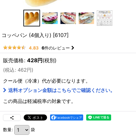
コッペパン (4個入り)
[
6107
]
6
件のレビュー
4.83
販売価格
:
428
円
(税別)
(
税込
:
462
円
)
クール便（冷凍）
代が必要になります。
送料オプション金額はこちらでご確認ください。
この商品は軽減税率の対象です。
Facebookでシェア
数量
:
袋