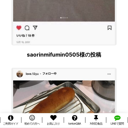
saorinmifumin0505様の投稿
ご利用ガイド
初めての方へ
お気に入り
tontonQ&A
ｱﾚ対応食品
LINEで質問