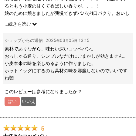
るともう小麦の甘くて香ばしい香りが、、、！
娘のために焼きましたが我慢できずパパが1口パクり。おいし
ー！
...
続きを読む
小麦の香りがぶわーっと鼻をかけぬけて、甘みが広がりま
す。
ショップからの返信
2025
03
05
13:15
年
月
日
こんなにしみじみおいし〜！と感じるパンには出会ったこと
素朴でありながら、味わい深いコッペパン。
がありませんでした衝撃です。
おっしゃる通り、シンプルなだけにごまかしが効きません。
シンプルな材料なのに美味しい、なかなか誤魔化せないから
小麦本来の味を楽しめるように作りました。
本当にすごい！
ホットドッグにするのも具材の味を邪魔しないのでいいです
アレルギー関係無しにみんなに食べてほしいパンです。
ね🥰
肝心の娘にもあげたところ、もちっとしていてなかなか噛み
このレビューは参考になりましたか？
きれず口と手で綱引きして食いちぎりながら頑張って食べて
いました笑
はい
いいえ
食べては握りしめて潰れたコッペパンを見せつけてきて「ん
ー！」と叫んでいました。大喜びでした。
娘にはもちっと感が強くてちょっと早かったかな？とも思い
5
ましたが何だかんだ毎度完食するので感心(親バカ)。
大好きなコッペパン