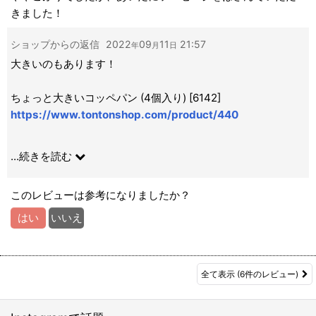
きました！
ショップからの返信
2022
09
11
21:57
年
月
日
大きいのもあります！
ちょっと大きいコッペパン (4個入り) [6142]
https://www.tontonshop.com/product/440
給食用コッペパン [6034]
...
続きを読む
https://www.tontonshop.com/product/209
このレビューは参考になりましたか？
【オーダーパン】中学校給食用コッペパン（個包装16本セッ
ト） [6144]
はい
いいえ
https://www.tontonshop.com/product/468
全て表示
(6件のレビュー)