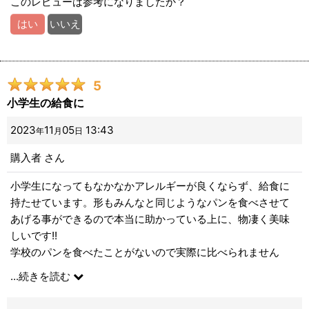
このレビューは参考になりましたか？
はい
いいえ
5
小学生の給食に
2023
11
05
13:43
年
月
日
購入者
さん
小学生になってもなかなかアレルギーが良くならず、給食に
持たせています。形もみんなと同じようなパンを食べさせて
あげる事ができるので本当に助かっている上に、物凄く美味
しいです!!
学校のパンを食べたことがないので実際に比べられません
が、こちらのパンの方が美味しいのではないかと思っていま
...
続きを読む
す。
アレルギーの子供に美味しいパンを食べさせてあげる事が出