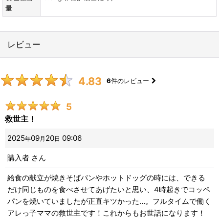
量
レビュー
4.83
6
件のレビュー
5
救世主！
2025
09
20
09:06
年
月
日
購入者
さん
給食の献立が焼きそばパンやホットドッグの時には、できる
だけ同じものを食べさせてあげたいと思い、4時起きでコッペ
パンを焼いていましたが正直キツかった…。フルタイムで働く
アレっ子ママの救世主です！これからもお世話になります！