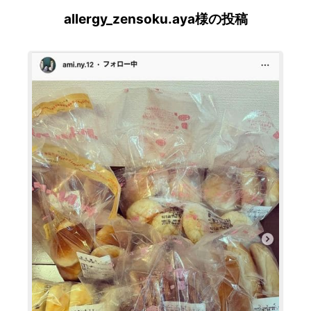
allergy_zensoku.aya様の投稿