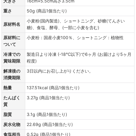
大きさ
16cm×5.5cm高さ3.5cm
重さ
50g (商品1個当たり)
小麦粉(国内製造)、ショートニング、砂糖(てんさい
原材料名
糖)、食塩、酵母、(一部に小麦を含む)
原材料に
小麦粉：国産小麦100％、ショートニング：植物性
ついて
冷凍での
製造日より冷凍 (-18℃以下)で6ヶ月 (お届けより5ヶ月
賞味期限
程度)
解凍後の
3日以内にお召し上がりください。
消費期限
熱量
137.51kcal (商品1個当たり)
たんぱく
3.27g (商品1個当たり)
質
脂質
3.1g (商品1個当たり)
炭水化物
22.69g (商品1個当たり)
食塩相当
0.52g (商品1個当たり)