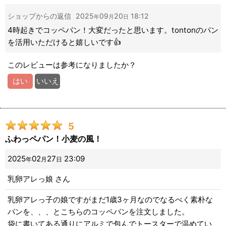
ショップからの返信
2025
09
20
18:12
年
月
日
4時起きでコッペパン！大変だったと思います。tontonのパン
を活用いただけると嬉しいです👍
このレビューは参考になりましたか？
はい
いいえ
5
ふわっペパン！小麦の風！
2025
02
27
23:09
年
月
日
乳卵アレっ娘
さん
乳卵アレっ子の娘ですがまだ1歳3ヶ月なのでなるべく素朴な
パンを、、、とこちらのコッペパンを注文しました。
袋に書いてある通りにアルミで包んでトースターで温めてい