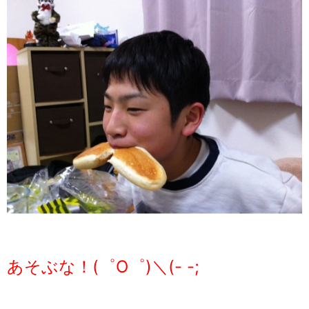
あそぶな！(゜O゜)＼(- -;