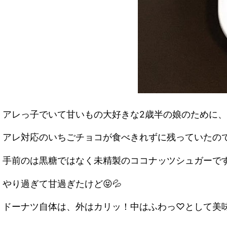
アレっ子でいて甘いもの大好きな2歳半の娘のために、
アレ対応のいちごチョコが食べきれずに残っていたの
手前のは黒糖ではなく未精製のココナッツシュガーで
やり過ぎて甘過ぎたけど😝💦
ドーナツ自体は、外はカリッ！中はふわっ♡として美味