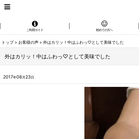
ご利用ガイド
初めての方へ
トップ
>
お客様の声
>
外はカリッ！中はふわっ♡として美味でした
外はカリッ！中はふわっ♡として美味でした
2017
08
23
年
月
日