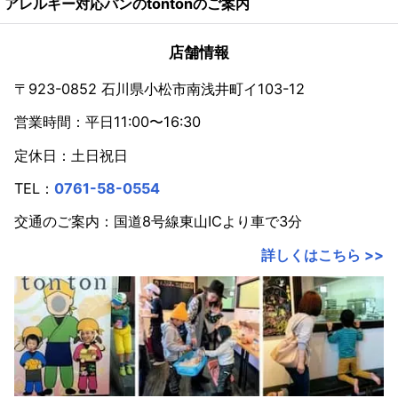
アレルギー対応パンのtontonのご案内
2024年
2023年
店舗情報
2022年
〒923-0852 石川県小松市南浅井町イ103-12
営業時間：平日11:00〜16:30
2021年
定休日：土日祝日
2020年
TEL：
0761-58-0554
2019年
交通のご案内：国道8号線東山ICより車で3分
2018年
詳しくはこちら >>
2017年
2016年
2015年
2014年