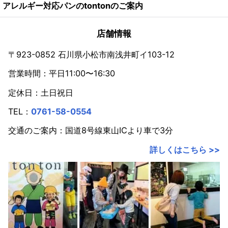
アレルギー対応パンのtontonのご案内
2024年
2023年
店舗情報
2022年
〒923-0852 石川県小松市南浅井町イ103-12
営業時間：平日11:00〜16:30
2021年
定休日：土日祝日
2020年
TEL：
0761-58-0554
2019年
交通のご案内：国道8号線東山ICより車で3分
2018年
詳しくはこちら >>
2017年
2016年
2015年
2014年