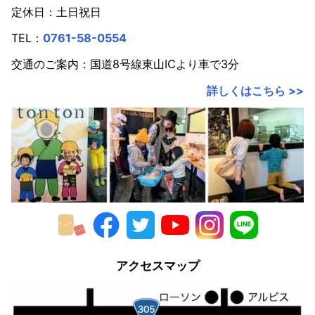
定休日：土日祝日
2020年
TEL：
0761-58-0554
2019年
交通のご案内：国道8号線東山ICより車で3分
2018年
詳しくはこちら >>
2017年
2016年
2015年
2014年
2013年
2012年
アクセスマップ
2011年