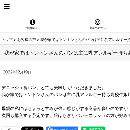
ご利用ガイド
初めての方へ
トップ
>
お客様の声
>
我が家ではトントンさんのパンは主に乳アレルギー
我が家ではトントンさんのパンは主に乳アレルギー持ち
2022
12
19
年
月
日
デニッシュ食パン、とても美味しくいただきました。
我が家ではトントンさんのパンは主に乳アレルギー持ち高校生娘
母親の私にはちょっと甘みが強い感じがする商品が多いのですが
次回も購入する予定です。娘はちぎりパンデニッシュの方が好み
Facebookでシェア