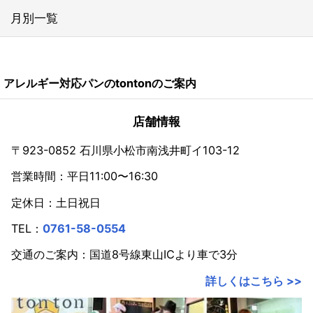
月別一覧
2026年
アレルギー対応パンのtontonのご案内
2024年
2023年
店舗情報
2022年
〒923-0852 石川県小松市南浅井町イ103-12
営業時間：平日11:00〜16:30
2021年
定休日：土日祝日
2020年
TEL：
0761-58-0554
2019年
交通のご案内：国道8号線東山ICより車で3分
2018年
詳しくはこちら >>
2017年