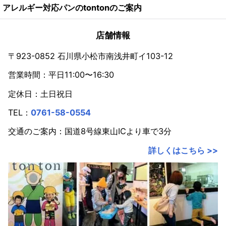
アレルギー対応パンのtontonのご案内
2024年
2023年
店舗情報
2022年
〒923-0852 石川県小松市南浅井町イ103-12
営業時間：平日11:00〜16:30
2021年
定休日：土日祝日
2020年
TEL：
0761-58-0554
2019年
交通のご案内：国道8号線東山ICより車で3分
2018年
詳しくはこちら >>
2017年
2016年
2015年
2014年