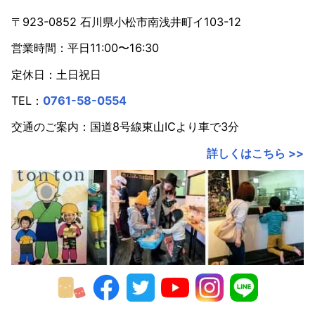
2022年
〒923-0852 石川県小松市南浅井町イ103-12
営業時間：平日11:00〜16:30
2021年
定休日：土日祝日
2020年
TEL：
0761-58-0554
2019年
交通のご案内：国道8号線東山ICより車で3分
2018年
詳しくはこちら >>
2017年
2016年
2015年
2014年
2013年
2012年