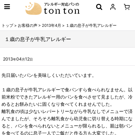
トップ
>
お客様の声
>
2013年4月
>
１歳の息子が牛乳アレルギー
１歳の息子が牛乳アレルギー
2013
04
12
年
月
日
先日届いたパンを美味しくいただいています。
１歳の息子が牛乳アレルギーで食パンすら食べられなません。以
前米粉でできたアレルギー用のパンを食べさせて見ましたが、冷
めるとお餅みたいに固くなり食べてくれませんでした。
離乳食の頃は少ないレパートリーながら牛乳なしでメニューで済
んでましたが、そろそろ離乳食から幼児食に切り替える時期にな
ると、パンを食べられないとメニューが限られるし、親は朝パン
を食べてるのに息子一人でご飯だと作る方も大変でした。