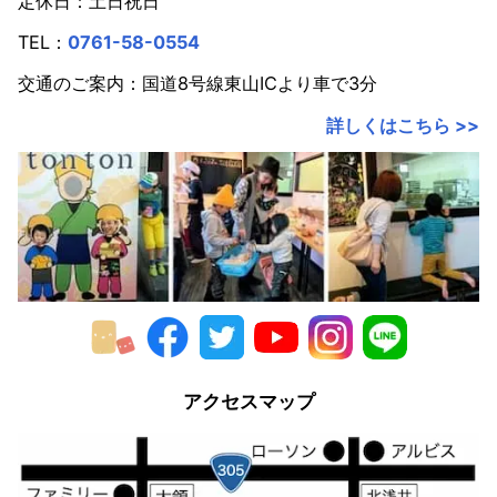
定休日：土日祝日
2020年
TEL：
0761-58-0554
2019年
交通のご案内：国道8号線東山ICより車で3分
2018年
詳しくはこちら >>
2017年
2016年
2015年
2014年
2013年
2012年
アクセスマップ
2011年