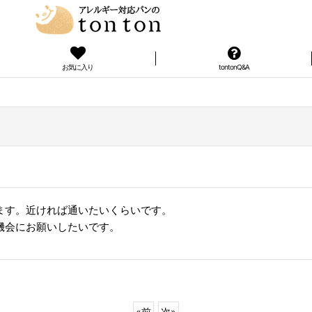
お気に入り
tontonQ&A
ます。近ければ通いたいくらいです。
機会にお願いしたいです。
«
前
次
»