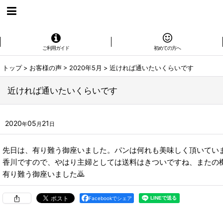
ご利用ガイド
初めての方へ
トップ
>
お客様の声
>
2020年5月
>
近ければ通いたいくらいです
近ければ通いたいくらいです
2020
05
21
年
月
日
先日は、有り難う御座いました。パンは何れも美味しく頂いてい
香川ですので、やはり主婦としては送料はきついですね、またの
有り難う御座いました🙇
Facebookでシェア