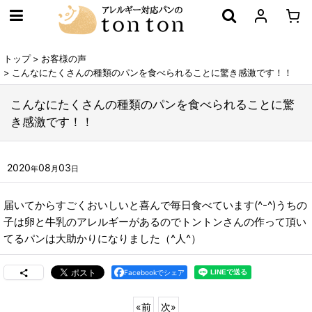
トップ
>
お客様の声
>
こんなにたくさんの種類のパンを食べられることに驚き感激です！！
こんなにたくさんの種類のパンを食べられることに驚
き感激です！！
2020
08
03
年
月
日
届いてからすごくおいしいと喜んで毎日食べています(^-^)うちの
子は卵と牛乳のアレルギーがあるのでトントンさんの作って頂い
てるパンは大助かりになりました（^人^）
Facebookでシェア
«
前
次
»