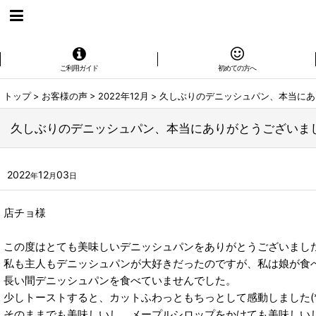
ご利用ガイド
初めての方へ
トップ
>
お客様の声
>
2022年12月
>
久しぶりのデニッシュパン、本当にあ
久しぶりのデニッシュパン、本当にありがとうございま
2022
12
03
年
月
日
店チョ様
この度はとても美味しいデニッシュパンをありがとうございました❗
私も主人もデニッシュパンが大好きだったのですが、私は娘が食
長い間デニッシュパンを食べていませんでした。
少しトーストすると、カットふわっともちっとして感動しました(*^
そのままでも美味しいし、メープルシロップをかけても美味しい