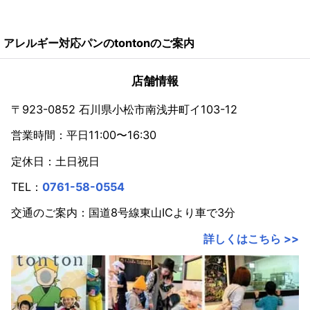
2026年
アレルギー対応パンのtontonのご案内
2024年
2023年
店舗情報
2022年
〒923-0852 石川県小松市南浅井町イ103-12
営業時間：平日11:00〜16:30
2021年
定休日：土日祝日
2020年
TEL：
0761-58-0554
2019年
交通のご案内：国道8号線東山ICより車で3分
2018年
詳しくはこちら >>
2017年
2016年
2015年