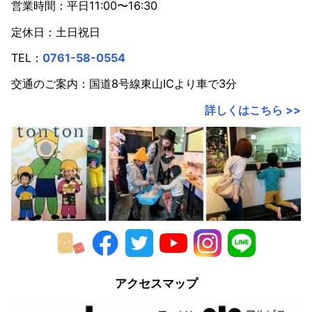
営業時間：平日11:00〜16:30
2021年
定休日：土日祝日
2020年
TEL：
0761-58-0554
2019年
交通のご案内：国道8号線東山ICより車で3分
2018年
詳しくはこちら >>
2017年
2016年
2015年
2014年
2013年
2012年
アクセスマップ
2011年