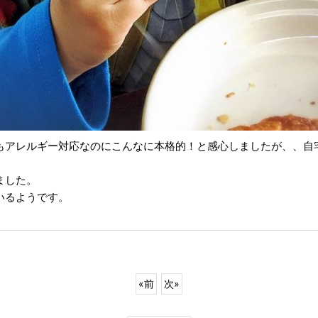
もアレルギー対応なのにこんなに本格的！と感心しましたが、、自
ました。
いるようです。
«
前
次
»